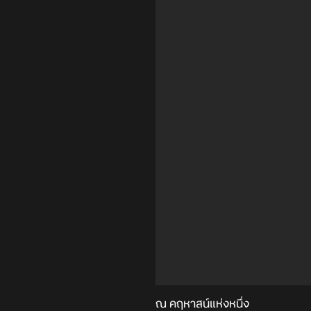
ณ คฤหาสน์แห่งหนึ่ง