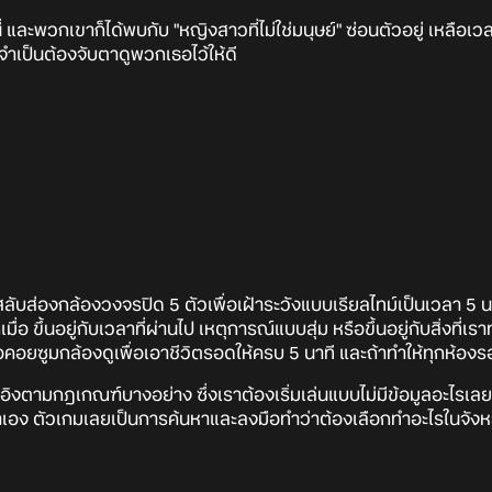
นี่ และพวกเขาก็ได้พบกับ "หญิงสาวที่ไม่ใช่มนุษย์" ซ่อนตัวอยู่ เหลือเ
จำเป็นต้องจับตาดูพวกเธอไว้ให้ดี
่องกล้องวงจรปิด 5 ตัวเพื่อเฝ้าระวังแบบเรียลไทม์เป็นเวลา 5 นาที ซ
ื่อ ขึ้นอยู่กับเวลาที่ผ่านไป เหตุการณ์แบบสุ่ม หรือขึ้นอยู่กับสิ่งที่
คอยซูมกล้องดูเพื่อเอาชีวิตรอดให้ครบ 5 นาที และถ้าทำให้ทุกห้องร
ตามกฎเกณฑ์บางอย่าง ซึ่งเราต้องเริ่มเล่นแบบไม่มีข้อมูลอะไรเลย 
เอาเอง ตัวเกมเลยเป็นการค้นหาและลงมือทำว่าต้องเลือกทำอะไรในจัง