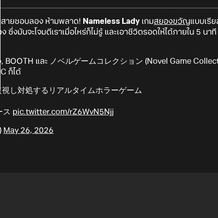
ป็นสายชอบลอง ห้ามพลาด!
Nameless Lady
เกม
สยองขวัญ
แบบเรียล
ง ซึ่งมันจะโจมตีเราเมื่อไหร่ก็ไม่รู้ และเอาชีวิตรอดให้ได้ภายใน 5 นาท
ch.io, BOOTH และ ノベルゲームコレクション (Novel Game Collection) 
C ก็ได้
間監視し対処するリアルタイムホラーゲーム
リース
pic.twitter.com/rZ6WvN5Njj
)
May 26, 2026