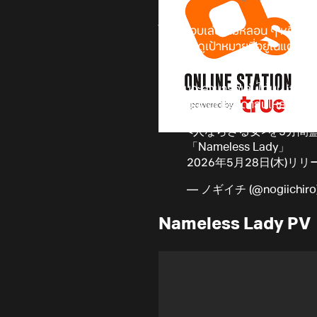
ใครที่ชอบเล่นเกมหลอน ๆ หรือเ
ตัว คอยดูเป้าหมายที่อยู่ในแต่ละห้อ
28 พฤษภาคมนี้!
ตัวเกมจะสามารถเล่นได้บน it
(PC / มือถือ) หรือดาวน์โหลดบน P
<人ならざる女>を5分
「Nameless Lady」
2026年5月28日(木)リ
— ノギイチ (@nogiichiro
Nameless Lady PV