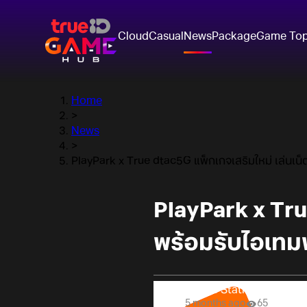
Cloud
Casual
News
Package
Game To
Home
>
News
>
PlayPark x True dtac5G แพ็กเกจเสริมใหม่ เล่นเน็
PlayPark x True
พร้อมรับไอเทม
Online Station
5 months ago
65