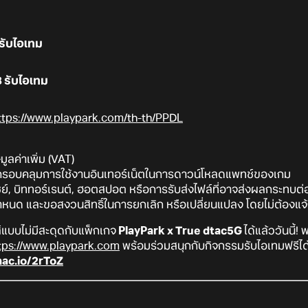
รับไอเทม
 รับไอเทม
ttps://www.playpark.com/th-th/PPDL
ูลค่าเพิ่ม (VAT)
ไม่ครอบคลุมการใช้งานอินเทอร์เน็ตในการดาวน์โหลดแพทช์ของเกม
ชย์, บิททอร์เรนต์, ฮอตสปอต หรือการรับส่งไฟล์ที่อาจส่งผลกระทบ
 กำหนด และขอสงวนสิทธิ์ในการยกเลิก หรือเปลี่ยนแปลง โดยไม่ต้องแจ
แบบไม่มีสะดุดกับแพ็กเกจ
PlayPark x True dtac5G
ได้แล้ววันนี
tps://www.playpark.com
พร้อมร่วมสนุกกับกิจกรรมรับไอเทมฟรีไ
aac.io/2rToZ