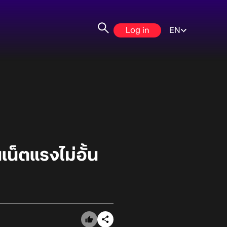
Log in
EN
น็ตแรงไม่อั้น