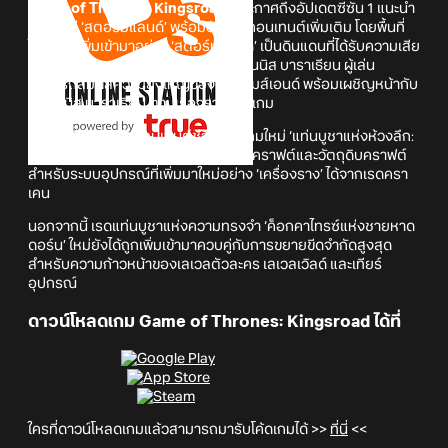
Game of Thrones: Kingsroad
ประกาศถึงอัปเดตซีซัน 1 แนะนำ
พื้นที่ใหม่ ‘สตอร์มแลนด์’ พร้อมอัปเดตคอนเทนต์เพิ่มเติม โดยพื้นที่
ใหม่ที่ถูกเพิ่มเข้ามาอย่าง ‘สตอร์มแลนด์’ เป็นดินแดนที่ได้รับความเสีย
หายจากพายุและเป็นฐานที่มั่นของสแตนนิส บาราเธียน ผู้เล่น
สามารถสัมผัสความยิ่งใหญ่ของสตอร์มส์เอนด์ พร้อมเผชิญหน้ากับ
สแตนนิส บาราเธียน ตามเรื่องราวของเกม
อัปเดตนี้ยังแนะนำคอนเทนต์ช่วงท้ายเกมใหม่ ‘แท่นบูชาแห่งห้วงลึก:
คราเคน’ ซึ่งผู้เล่นสามารถรับพิมพ์เขียวคราฟต์และวัตถุดิบคราฟต์
สำหรับระบบอุปกรณ์ที่เพิ่มมาใหม่อย่าง ‘เครื่องราง’ ได้จากเรดครา
เคน
นอกจากนี้ เรดแท่นบูชาแห่งความทรงจำ ‘ค็อกคาไทรซ์แห่งชายหาด
ดอร์น’ ใหม่ยังได้ถูกเพิ่มเข้ามาควบคู่กับการขยายขีดจำกัดสูงสุด
สำหรับความก้าวหน้าของเลเวลตัวละคร เลเวลเวิลด์ และเทียร์
อุปกรณ์
ดาวน์โหลดเกม Game of Thrones: Kingsroad
ได้ที่
ใครที่ดาวน์โหลดเกมแล้วสามารถมารับโค้ดเกมได้ >>
ที่นี่
<<