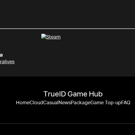
ยล
alives
TrueID Game Hub
Home
Cloud
Casual
News
Package
Game Top-up
FAQ