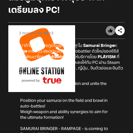
เตรียมลง PC!
Online Station
2 months ago
13
เตรียมมาก้าวเข้าสู่สมรภูมิรบยุคเซ็นโงคุ! ใน
Samurai Bringer:
Rampage
เกมแนว deckbuilding autobattler ตัวใหม่ของซีรีส์
Bringer ที่พัฒนาโดย
Alphawing
และให้บริการโดย
PLAYISM
ที่
ล่าสุดนั้นก็ได้ประกาศแล้วว่าตัวเกมนั้นจะลงให้กับ PC ผ่าน Steam
ในปี 2026 นี้ พร้อมรองรับภาษาอังกฤษ , ญี่ปุ่น , จีนตัวย่อและจีนตัว
เต็ม ด้วยกัน
Form your own battle formation and unite the
land!
Position your samurai on the field and brawl in
auto-battles!
Weigh weapon and ability synergies to aim for
the ultimate formation!
SAMURAI BRINGER - RAMPAGE - is coming to