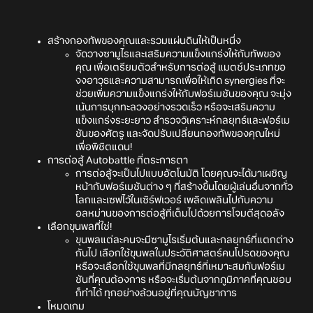
สร้างกองทัพของคุณและรวมแผ่นดินให้เป็นหนึ่ง
จัดวางซามูไรและเสริมความแข็งแกร่งให้กับทัพของ
คุณ เพื่อเตรียมตัวสำหรับการต่อสู้ แมตช์ประเภทขอ
งงอาวุธและความสามารถเพื่อให้เกิด synergies ที่จะ
ช่วยเพิ่มความแข็งแกร่งให้กับฟอร์เมชันของคุณ จะมุ่ง
เน้นการบุกทะลวงอย่างรวดเร็ว หรือจะเสริมความ
แข็งแกร่งระยะยาว สำรวจวิเคราะห์กลยุทธ์และฟอร์เม
ชันของศัตรู และจัดปรับเปลี่ยนกองทัพของคุณใหม่
เพื่อพิชิตแดน!
การต่อสู้ Autobattle ที่ตระการตา
การต่อสู้จะเป็นไปแบบอัตโนมัติ โดยคุณจะได้มาเผชิญ
หน้ากับฟอร์เมชันต่าง ๆ ที่สร้างขึ้นโดยผู้เล่นอื่นจากทั่ว
โลกและเซฟไว้ในเซิร์ฟเวอร์ เพลิดเพลินไปกับความ
อลหม่านของการต่อสู้ที่เต็มไปด้วยการโจมตีสุดอลัง
เลือกขุนพลที่ใช่!
ขุนพลแต่ละคนจะมีซามูไรเริ่มต้นและกลยุทธ์ที่แตกต่าง
กันไป เลือกใช้ขุนพลในประวัติศาสตร์คนโปรดของคุณ
หรือจะเลือกใช้ขุนพลที่มีกลยุทธ์ที่เหมาะสมกับฟอร์เม
ชันที่คุณต้องการ หรือจะเริ่มต้นจากภูมิภาคที่คุณชอบ
ก็ทำได้ ทุกอย่างล้วนอยู่ที่คุณบัญชาการ
โหมดเกม