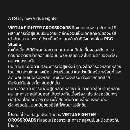
A totally new Virtua Fighter
VIRTUA FIGHTER CROSSROADS
คือเกมแนวผจญภัยต่อสู้ ที่
ผสานการต่อสู้แบบเรียบง่ายแต่ลึกซึ้งอันเป็นเอกลักษณ์ของซีรีส์
เข้ากับประสบการณ์ด้านเนื้อเรื่องสุดเข้มข้นที่รังสรรค์โดย
RGG
Studio
ในเนื้อเรื่องที่มีตัวเอก 4 คน และแต่ละคนมีเส้นเรื่องของตัวเอง จะ
ถ่ายทอดดราม่าที่ความเชื่อมั่น พรหมลิขิต และโชคชะตาของแต่ละ
คนมาบรรจบกัน
บนเกาะที่ขึ้นชื่อด้านศิลปะการต่อสู้แห่งนี้ คุณจะได้สำรวจหลากหลาย
โซน เช่น ย่านใจกลางเมือง ย่านเริงรมย์ และย่านรีสอร์ต พร้อมทั้งเพ
ลิดเพลินกับเนื้อเรื่องหลักและเนื้อเรื่องเสริม ที่จะถ่ายทอดสาย
สัมพันธ์กับผู้คนที่อาศัยอยู่ที่นั่น
นอกจากสถานการณ์ต่อสู้ที่หลากหลาย เช่น การต่อสู้กับศัตรูหลาย
คนและการต่อสู้กับบอสที่เกี่ยวโยงกับเนื้อเรื่องแล้ว ยังรองรับการ
ต่อสู้ออนไลน์อีกด้วย คุณจะได้สนุกกับการชิงไหวชิงพริบอัน
ตึงเครียดในแบบฉบับของซีรีส์ที่พัฒนาไปอีกขั้น
โปรดอดใจรอข้อมูลเพิ่มเติมของ
VIRTUA FIGHTER
CROSSROADS
ที่หลอมเรื่องราวและการต่อสู้จนเป็นหนึ่งเดียวกัน
ได้เลย