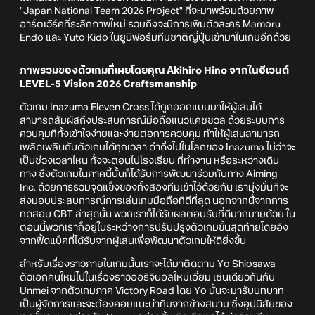
"Japan National Team 2026 Project" ที่จะมาพร้อมด้วยภาพ
อาร์ตเวิร์คที่ระลึกภาพใหม่ รวมถึงจะมีการเพิ่มตัวละคร Mamoru
Endo และ Yuto Kido ในยูนิฟอร์มทีมชาติญี่ปุ่นเข้ามาในเกมอีกด้วย
ภาพรวมของตัวเกมที่เผยโดยคุณ Akihiro Hino จากในอีเวนต์
LEVEL-5 Vision 2026 Craftsmanship
ตัวเกม Inazuma Eleven Cross ได้ถูกออกแบบมาให้ผู้เล่นได้
สามารถสัมผัสถึงประสบการณ์มือถือแนวแคชชวล ด้วยระบบการ
ควบคุมที่ทั้งเข้าใจง่ายและง่ายต่อการควบคุม ทำให้ผู้เล่นสามารถ
เพลิดเพลินกับตัวเกมได้ทุกเวลา ดำดิ่งไปในโลกของ Inazuma ไม่ว่าจะ
เป็นช่วงเวลาไหน ทั้งจะตอนไปโรงเรียน ที่ทำงาน หรือระหว่างเดิน
ทาง ซึ่งตัวเกมในภาคนี้นั้นก็ได้รับการพัฒนาร่วมกับทาง Aiming
Inc. ด้วยการรวมจุดแข็งของทั้งสองทีมเข้าไว้ด้วยกัน เรามุ่งมั่นที่จะ
ส่งมอบประสบการณ์การเล่นเกมมือถือที่ดีที่สุด นอกจากนี้้จากการ
ทดสอบ CBT ล่าสุดนั้น พวกเราก็ได้รับผลตอบรับที่ดีมากมายด้วย ใน
ตอนนี้พวกเราก็อยู่ในระหว่างการปรับปรุงตัวเกมขั้นสุดท้ายโดยอิง
จากฟี้ดแบ็คที่ได้รับจากผู้เล่นเพื่อพัฒนาตัวเกมให้ดียิ่งขึ้น
สำหรับเรื่องราวภายในเกมนั้นเราจะได้มาติดตาม Yo Shiosawa
ตัวเอกคนใหม่ไปในเรื่องราวออริจินอลใหม่เอี่ยม เช่นเดียวกันกับ
Unmei จากตัวเกมภาค Victory Road โดย Yo นั้นจะมารับบทบาท
เป็นผู้จัดการและจะต้องคอยแนะนำทีมจากข้างสนาม ซึ่งอุปนิสัยของ