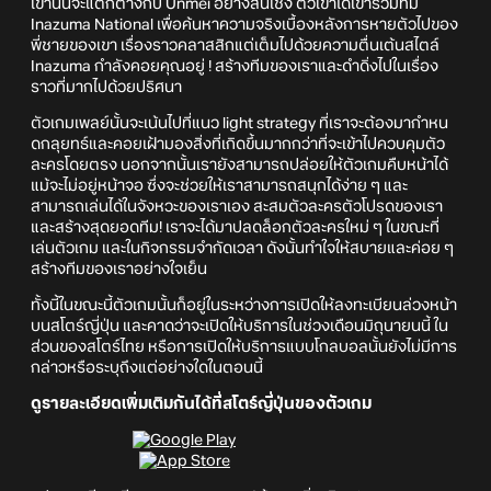
เขานั้นจะแตกต่างกับ Unmei อย่างสิ้นเชิง ตัวเขาได้เข้าร่วมทีม
Inazuma National เพื่อค้นหาความจริงเบื้องหลังการหายตัวไปของ
พี่ชายของเขา เรื่องราวคลาสสิกแต่เต็มไปด้วยความตื่นเต้นสไตล์
Inazuma กำลังคอยคุณอยู่ ! สร้างทีมของเราและดำดิ่งไปในเรื่อง
ราวที่มากไปด้วยปริศนา
ตัวเกมเพลย์นั้นจะเน้นไปที่แนว light strategy ที่เราจะต้องมากำหน
ดกลุยทธ์และคอยเฝ้ามองสิ่งที่เกิดขึ้นมากกว่าที่จะเข้าไปควบคุมตัว
ละครโดยตรง นอกจากนั้นเรายังสามารถปล่อยให้ตัวเกมคืบหน้าได้
แม้จะไม่อยู่หน้าจอ ซึ่งจะช่วยให้เราสามารถสนุกได้ง่าย ๆ และ
สามารถเล่นได้ในจังหวะของเราเอง สะสมตัวละครตัวโปรดของเรา
และสร้างสุดยอดทีม! เราจะได้มาปลดล็อกตัวละครใหม่ ๆ ในขณะที่
เล่นตัวเกม และในกิจกรรมจำกัดเวลา ดังนั้นทำใจให้สบายและค่อย ๆ
สร้างทีมของเราอย่างใจเย็น
ทั้งนี้ในขณะนี้ตัวเกมนั้นก็อยู่ในระหว่างการเปิดให้ลงทะเบียนล่วงหน้า
บนสโตร์ญี่ปุ่น และคาดว่าจะเปิดให้บริการในช่วงเดือนมิถุนายนนี้ ใน
ส่วนของสโตร์ไทย หรือการเปิดให้บริการแบบโกลบอลนั้นยังไม่มีการ
กล่าวหรือระบุถึงแต่อย่างใดในตอนนี้
ดูรายละเอียดเพิ่มเติมกันได้ที่สโตร์ญี่ปุ่นของตัวเกม