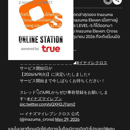
2 months ago
27
เตรียมตัวกับมือถือกันให้พร้อม! กับอัปเดตล่าสุดของ Inazuma
Eleven: Cross อีกหนึ่งเกมมือถือของ Inazuma Eleven เมื่อทางผู้
พัฒนา Aiming และ ผู้พัฒนา/ผู้ให้บริการ LEVEL-5 ก็ได้ออกมา
ประกาศอย่างเป็นทางการแล้วว่าตัวเกม Inazuma Eleven: Cross
นั้นมีกำหนดจะเปิดให้บริการในวันที่ 9 มิถุนายน 2026 ที่จะถึงนี้บนมือ
ถือสโตร์ญี่ปุ่น
◤￣￣￣￣￣￣￣￣￣￣￣￣￣
サービス開始日決定！
＿＿＿＿＿＿＿＿＿＿＿＿＿◢
#イナイレクロス
サービス開始日が
【2026/6/9(火)】に決定いたしました⚡️
サービス開始まで今しばらくお待ちください！
スレッド👇️のURLからぜひ事前登録をお願いしま
す✨️
#イナズマイレブン
pic.twitter.com/qQXH2J7qm2
— イナズマイレブン クロス 公式
(@inazuma_cross)
May 29, 2026
และในเวลาที่เกมเปิดให้บริการนั้นก็จะมีการเปิดตัวโปรเจกต์พิเศษ