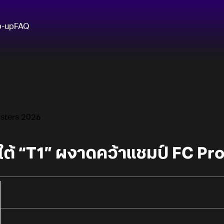
p-up
FAQ
asters 2026
ใต้ “T1” ผงาดคว้าแชมป์ FC Pr