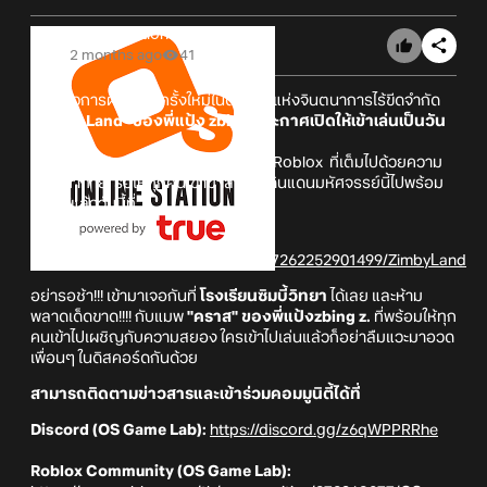
Online Station
2 months ago
41
เริ่มแล้วการผจญภัยครั้งใหม่ในดินแดนแห่งจินตนาการไร้ขีดจำกัด
"
Zimby Land"
ของพี่แป้ง zbing
ประกาศเปิดให้เข้าเล่นเป็นวัน
แรก!
สู่การผจญภัยครั้งใหม่บนแพลตฟอร์ม Roblox ที่เต็มไปด้วยความ
สนุก ท้าทาย รอให้ทุกคนเข้ามาสำรวจดินแดนมหัศจรรย์นี้ไปพร้อม
กัน ได้แล้ววันนี้ที่
Zimby Land:
https://www.roblox.com/games/137262252901499/ZimbyLand
อย่ารอช้า!!! เข้ามาเจอกันที่
โรงเรียนซิมบี้วิทยา
ได้เลย และห้าม
พลาดเด็ดขาด!!!! กับแมพ
"คราส" ของพี่แป้งzbing z.
ที่พร้อมให้ทุก
คนเข้าไปเผชิญกับความสยอง ใครเข้าไปเล่นแล้วก็อย่าลืมแวะมาอวด
เพื่อนๆ ในดิสคอร์ดกันด้วย
สามารถติดตามข่าวสารและเข้าร่วมคอมมูนิตี้ได้ที่
Discord (OS Game Lab):
https://discord.gg/z6qWPPRRhe
Roblox Community (OS Game Lab):