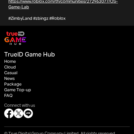
https://www.roblox.com/th/communities/272963077/OS-
Game-Lab
#ZimbyLand #zbingz #Roblox
TrueID Game Hub
Home
Cloud
Casual
News
Package
Game Top-up
FAQ
Connect with us
© True Digital Group Company Limited. All rights reserved