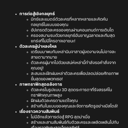
การต่อสู้เชิงกลยุทธ์
มิกซ์และแมตช์ตัวละครที่หลากหลายและคิดค้น
กลยุทธ์ในแบบของคุณ
อัปเกรดตัวละครของคุณผ่านคอนเทนต์การเติบโต
ครองสนามรบด้วยกลยุทธ์อันชาญฉลาดและทีมสุด
แกร่งที่ไม่มีใครอาจเอาชนะ!
ตัวละครผู้น่าหลงใหล
เตรียมมาพบกับเหล่านินจาสาวผู้งดงามจนไม่อาจละ
สายตามากมาย
ตัวละครผู้มากไปด้วยเสน่ห์เหล่านี้กำลังรอคำสั่งจาก
คุณอยู่!
สะสมและฝึกฝนเหล่าตัวละครเพื่อปลดปล่อยศักยภาพ
ขั้นสุดของพวกเธอ!
ภาพกราฟิกสุดอลังการ
ตัวละครในรูปแบบ 3D สุดตระการตาที่รังสรรค์ใน
กราฟิกคุณภาพสูง
ฝึกฝนตัวละครตามแต่ใจคุณ
สร้างทีมในแบบของคุณและจัดการศัตรูอย่างมีสไตล์!
เรื่องราวความสัมพันธ์
ไม่มีอีกแล้วการต่อสู้ RPG สุดน่าเบื่อ
สร้างและสานสัมพันธ์กับตัวละครและเพลิดเพลินไปกับ