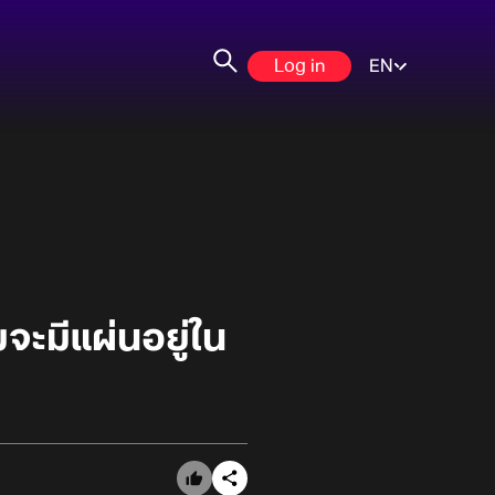
Log in
EN
มจะมีแผ่นอยู่ใน