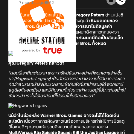
7 months ago
22
กลายเป็นถกเถียงกันอีกแล้ว เมื่อคุณ
Gregory Peters
ตำแหน่งซี
อีโอร่วมของทาง Netflix เปิดเผยกับนักลงทุนว่า
แผนกเกมของ
Warner Bros. นั้น มันไม่ได้ถูกนำมาพิจารณาในดีลมูลค่า
83,000 ล้านดอลลาร์เลยด้วยซ้ำ
โดยแผนกดังกล่าวถูกมองว่า
แทบไม่ได้เพิ่มมูลค่าใด ๆ ให้กับบริษัท
เพราะแผนกนี้ถือเป็นส่วนเล็ก
น้อยเมื่อทียบกับภาพรวมของ Warner Bros. ทั้งหมด
คุณ Gregory Peters กล่าวว่า
"ตอนนี้เราตื่นเต้นมาก เพราะทรัพย์สินบางอย่างที่พวกเขาสร้างขึ้น
มา (Hogwarts Legacy) เป็นตัวอย่างและทำผลงานได้ดีมาก และเรา
คิดว่าสามารถนำสิ่งนั้นมาผสานเข้ากับสิ่งที่เรานำเสนอได้ พวกเขามี
สตูดิโอที่ยอดเยี่ยม และมีทีมงานที่เก่งมากทำงานอยู่ที่นั่น แต่ขอย้ำให้
ชัดเจนว่า เราไม่ได้เอาส่วนนี้ไปรวมไว้ในดีลของเรา"
แม้ว่าในช่วงหลัง Warner Bros. Games อาจจะไม่ได้โดดเด่น
อะไรนัก
เนื่องจากการผิดพลาดในเรื่องการบริหารทำให้มีการปิดสตู
ดิโอเกมดี ๆ หลายแห่ง รวมถึงความล้มเหลวของเกมอย่าง
MultiVersus และ Suicide Squad: Kill the Justice League
แต่