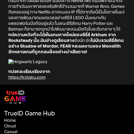
ที่สั้นจากทางฝั่งฝ่ายบริหารของทาง Netflix เพราะเมื่อพิจารณาถึง
การทำเงินมหาศาลของลิขสิทธิ์จำนวนมากที่ Warner Bros. Games
ถือครองอยู่ ทาง Netflix อาจจะมอง IP ที่ได้จากดีลนี้เป็นโอกาสในแง่
ของการพัฒนาเกมแคชวลอย่างซีรี่ส์ LEGO นั้นเหมาะกับ
แพลตฟอร์มมือถืออยู่แล้ว ในขณะซีรีส์เกม Harry Potter และ
Batman ก็สามารถถูกนำไปพัฒนาลงบนมือถือในระดับกลาง ๆ ได้
แต่ความหวังที่จะได้เห็นเกมภาคใหม่ของซีรี่ส์ Arkham จาก
Rocksteady นั้น มันช่างดูเลือนลาง
ยิ่งนัก ยัง
ไม่นับรวมซีรี่ส์เกม
อย่าง Shadow of Mordor, FEAR และผลงานของ Monolith
อีกหลายเกมที่ถูกกลบฝั่งอย่างน่าเสียดาย!
แปลและเรียบเรียงจาก
https://kotaku.com
TrueID Game Hub
Home
Cloud
Casual