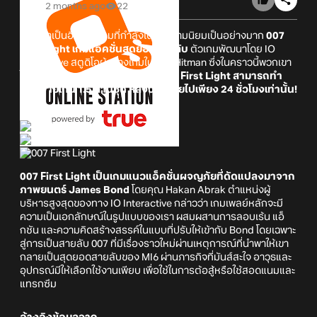
2 months ago
22
เรียกว่าเป็นอีกหนึ่งเกมที่กำลังได้รับความนิยมเป็นอย่างมาก
007
First Light
เกมแอ็คชั่นสุดยอดสายลับ
ตัวเกมพัฒนาโดย IO
Interactive สตูดิโอผู้สร้างเกมในซีรี่ส์ Hitman ซึ่งในคราวนี้พวกเขา
ได้ออกมาประกาศอย่างยิ่งใหญ่ว่า
007 First Light สามารถทำ
ยอดขายเกิน 1.5 ล้านชุด หลังวางขายไปเพียง 24 ชั่วโมงเท่านั้น!
007 First Light เป็นเกมแนวแอ็คชั่นผจญภัยที่ดัดแปลงมาจาก
ภาพยนตร์ James Bond
โดยคุณ Hakan Abrak ตำแหน่งผู้
บริหารสูงสุดของทาง IO Interactive กล่าวว่า เกมเพลย์หลักจะมี
ความเป็นเอกลักษณ์ในรูปแบบของเรา ผสมผสานการลอบเร้น แอ็
กชัน และความคิดสร้างสรรค์ในแบบที่ปรับให้เข้ากับ Bond โดยเฉพาะ
สู่การเป็นสายลับ 007 ที่มีเรื่องราวใหม่ผ่านเหตุการณ์ที่นำพาให้เขา
กลายเป็นสุดยอดสายลับของ MI6 ผ่านภารกิจที่มันส์สะใจ อาวุธและ
อุปกรณ์มีให้เลือกใช้งานเพียบ เพื่อใช้ในการต้อสู้หรือใช้สอดแนมและ
แทรกซึม