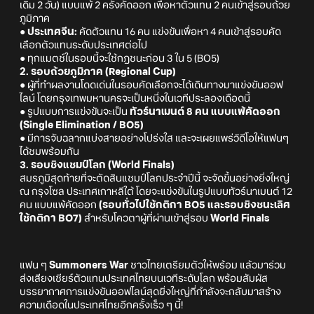
เดิม 2 วัน) แบบแพ้ 2 ครั้งคัดออก เพื่อหาตัวแทน 2 คนเข้าสู่รอบถ้วย
ภูมิภาค
● ประเทศจีน:
คัดตัวแทน 16 คน แข่งขันเพื่อหา 4 คนเข้าสู่รอบคัด
เลือกตัวแทนระดับประเทศต่อไป
● ทุกแมตช์ในรอบนี้จะใช้กฎชนะก่อน 3 ใน 5 (BO5)
2. รอบถ้วยภูมิภาค (Regional Cup)
● ผู้ที่ทำผลงานโดดเด่นในรอบคัดเลือกจะได้เดินทางมาแข่งขันออฟ
ไลน์ โดยกรุงเทพมหานครจะเป็นหนึ่งในเวทีประลองเดือดนี้
● รูปแบบการแข่งขันจะเป็น
ทัวร์นาเมนต์ 8 คน แบบแพ้คัดออก
(Single Elimination / BO5)
● มีการจับฉลากแบ่งสายอย่างโปร่งใส และจะเผยแพร่วิดีโอให้แฟนๆ
ได้ชมพร้อมกัน
3. รอบชิงแชมป์โลก (World Finals)
สมรภูมิสุดท้ายที่จะตัดสินแชมป์โลกประจำปีนี้ จะจัดขึ้นอย่างยิ่งใหญ่
ณ กรุงโซล ประเทศเกาหลีใต้ โดยจะแข่งขันในรูปแบบทัวร์นาเมนต์ 12
คน แบบแพ้คัดออก
(รอบทั่วไปใช้กติกา BO5 และรอบชิงชนะเลิศ
ใช้กติกา BO7)
สำหรับโควตาผู้ที่ผ่านเข้าสู่รอบ
World Finals
แฟน ๆ
Summoners War
ชาวไทยเตรียมตัวให้พร้อม แล้วมาร่วม
ส่งเสียงเชียร์ตัวแทนประเทศไทยบนเวทีระดับโลก พร้อมสัมผัส
บรรยากาศการแข่งขันออฟไลน์สุดยิ่งใหญ่ที่กำลังจะกลับมาสร้าง
ความเดือดในประเทศไทยอีกครั้งเร็ว ๆ นี้!