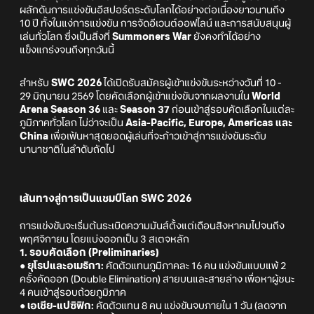
ผลักดันการแข่งขันอีสปอร์ตระดับโลกได้อย่างต่อเนื่องยาวนานถึง
10 ปี ทั้งในแง่การแข่งขัน การจัดอีเวนต์ออฟไลน์ และการสนับสนุนผู้
เล่นทั่วโลก ซึ่งเป็นสิ่งที่
Summoners War
ยังคงทำได้อย่าง
แข็งแกร่งจนถึงทุกวันนี้
สำหรับ
SWC 2026
ได้เปิดรับสมัครผู้เข้าแข่งขันระหว่างวันที่ 10 -
29 มิถุนายน 2569 โดยคัดเลือกผู้เข้าแข่งขันจากผลงานใน
World
Arena Season 36
และ
Season 37
ก่อนเข้าสู่รอบคัดเลือกในแต่ละ
ภูมิภาคทั่วโลก ไม่ว่าจะเป็น
Asia-Pacific, Europe, Americas และ
China
เพื่อเฟ้นหาสุดยอดผู้เล่นที่จะก้าวเข้าสู่การแข่งขันระดับ
นานาชาติในลำดับถัดไป
เส้นทางสู่การเป็นแชมป์โลก SWC 2026
การแข่งขันจะเริ่มต้นระเบิดความมันส์ตั้งแต่เดือนสิงหาคมไปจนถึง
พฤศจิกายน โดยแบ่งออกเป็น 3 สเตจหลัก
1. รอบคัดเลือก (Preliminaries)
● ยุโรปและอเมริกา:
คัดตัวแทนภูมิภาคละ 16 คน แข่งขันแบบแพ้ 2
ครั้งคัดออก (Double Elimination) สายบนและสายล่าง เพื่อหาผู้ชนะ
4 คนเข้าสู่รอบถ้วยภูมิภาค
● เอเชีย-แปซิฟิก:
คัดตัวแทน 8 คน แข่งขันจบภายใน 1 วัน (ลดจาก