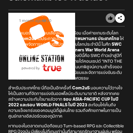
Online Station
1 month ago
20
ซัมมอนเนอร์ไทยเตรียมเสียงเชียร์ให้พร้อม เมื่อค่ายเกมระดับโลก
อย่าง
Com2uS
ได้ประกาศเลือก
กรุงเทพมหานคร ประเทศไทย
ให้
เป็นเจ้าภาพจัดการแข่งขันอีสปอร์ตระดับโลกประจำปีนี้ ในศึก
SWC
2026 ASIA-PACIFIC CUP (Summoners War World Arena
Championship 2026)
ความพิเศษของปีนี้คือ SWC ก้าวเข้าสู่ปีที่
10 ของการแข่งขันอย่างเป็นทางการ ภายใต้คอนเซปต์ "INTO THE
LEGACY! ผ่านแมตช์สุดคลาสสิก นับเป็นบทพิสูจน์ความสำเร็จของ
เกมมือถือที่สามารถรักษากระแสความนิยมและจัดการแข่งขันระดับ
โลกได้อย่างต่อเนื่องมายาวนานตลอดทศวรรษ
สำหรับประเทศไทย นี่ถือเป็นอีกครั้งที่
Com2uS
มอบความไว้วางใจ
ให้เป็นสถานที่จัดการแข่งขันออฟไลน์ระดับนานาชาติ หลังจากเคย
สร้างความประทับใจมาแล้วจาก
รอบ ASIA-PACIFIC CUP ในปี
2022 และรอบ WORLD FINALS ในปี 2023
สะท้อนให้เห็นถึง
ความแข็งแกร่งของคอมมูนิตี้ผู้เล่นไทย รวมถึงศักยภาพในการเป็น
ศูนย์กลางอีสปอร์ตของภูมิภาค
หากมองในตลาดเกมมือถือแนว Turn-based RPG และ Collectible
RPG ปัจจุบัน มีเพียงไม่กี่เกมเท่านั้นที่สามารถรักษาฐานผู้เล่น พร้อม