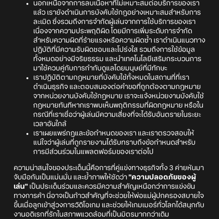
นอกเหนือจากการลบเนื้อหาที่ไม่เหมาะสมต่อบริการของเรา
แล้ว เรายังดำเนินการบังคับใช้กฎอย่างเหมาะสมสำหรับการ
ละเมิด ซึ่งรวมถึงการจำกัดผู้เล่นจากการใช้บริการของเรา
เนื่องจากความประพฤติผิด โดยมีการเพิ่มระดับการจำกัด
สำหรับความผิดที่ร้ายแรงหรือความผิดซ้ำ เราดำเนินแนวทาง
ปฏิบัติที่มีความรับผิดชอบและโปร่งใส รวมถึงการใช้ข้อมูล
ทั้งหมดอย่างมีจริยธรรม และนำเทคโนโลยีเสริมกระบวนการ
มาใช้ควบคู่กับการกำกับดูแลโดยมนุษย์ที่มีทักษะ
เราปฏิบัติตามกฎหมายที่บังคับใช้ทั้งหมดในสถานที่ที่เรา
ดำเนินธุรกิจ และตอบสนองต่อคำขอที่ถูกต้องตามกฎหมาย
จากหน่วยงานบังคับใช้กฎหมาย เราจะแจ้งหน่วยงานบังคับใช้
กฎหมายทันทีหากเราพบเห็นพฤติกรรมที่ผิดกฎหมาย หรือใน
กรณีที่เราเชื่อว่าผู้เล่นมีความเสี่ยงที่จะได้รับอันตรายในระยะ
เวลาอันใกล้
เราเผยแพร่กฎและข้อกำหนดของเรา และเราตรวจสอบให้
แน่ใจว่าผู้เล่นที่ถูกรายงานได้รับทราบถึงข้อกำหนดสำหรับ
การมีส่วนร่วมในแพลตฟอร์มของเราต่อไป
ความน่าสนใจของประเด็นนี้คือการที่คู่แข่งทางธุรกิจทั้ง 3 ค่ายหันมา
จับมือกันเป็นแม่นมั่น และย้ำภาพให้ชัดว่า
"ความปลอดภัยของผู้
เล่น"
เป็นประเด็นร่วมและควรมีความสำคัญเหนือกว่าการแข่งขัน
ทางการค้า นี่อาจเป็นก้าวสำคัญที่จะช่วยให้พ่อแม่ผู้ปกครองสบายใจ
ขึ้นเมื่อลูกเข้าสู่วงการวิดิโอเกม และช่วยให้เกมเมอร์ทั่วโลกได้สนุกกับ
งานอดิเรกที่รักในสภาพแวดล้อมที่เป็นมิตรมากกว่าเดิม