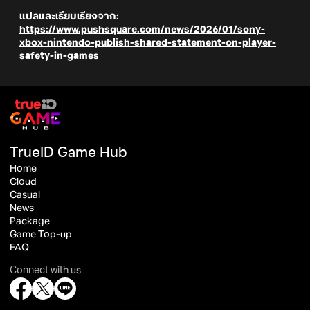
แปลและเรียบเรียงจาก:
https://www.pushsquare.com/news/2026/01/sony-
xbox-nintendo-publish-shared-statement-on-player-
safety-in-games
TrueID Game Hub
Home
Cloud
Casual
News
Package
Game Top-up
FAQ
Connect with us