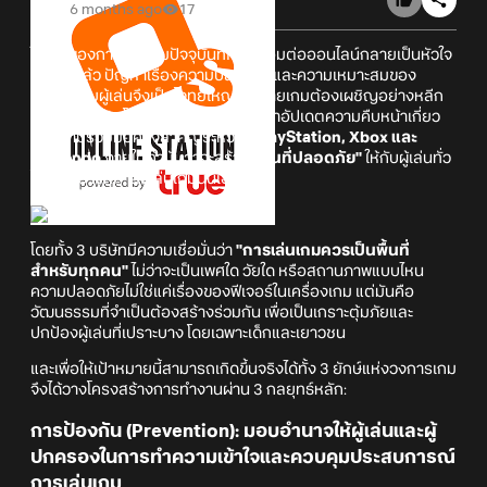
6 months ago
17
ในโลกของการเล่นเกมปัจจุบันที่การเชื่อมต่อออนไลน์กลายเป็นหัวใจ
หลักไปแล้ว ปัญหาเรื่องความปลอดภัยและความเหมาะสมของ
พฤติกรรมผู้เล่นจึงเป็นโจทย์ใหญ่ๆ ที่ค่ายเกมต้องเผชิญอย่างหลีก
เลี่ยงไม่ได้ครับ โดยล่าสุดได้มีการออกมาอัปเดตความคืบหน้าเกี่ยว
กับความร่วมมือครั้งสำคัญระหว่าง
PlayStation, Xbox และ
Nintendo
ภายใต้คำมั่นว่าจะสร้าง
"พื้นที่ปลอดภัย"
ให้กับผู้เล่นทั่ว
โลกระหว่างที่กำลังเล่นเกมนั่นเอง
โดยทั้ง 3 บริษัทมีความเชื่อมั่นว่า
"การเล่นเกมควรเป็นพื้นที่
สำหรับทุกคน"
ไม่ว่าจะเป็นเพศใด วัยใด หรือสถานภาพแบบไหน
ความปลอดภัยไม่ใช่แค่เรื่องของฟีเจอร์ในเครื่องเกม แต่มันคือ
วัฒนธรรมที่จำเป็นต้องสร้างร่วมกัน เพื่อเป็นเกราะตุ้มภัยและ
ปกป้องผู้เล่นที่เปราะบาง โดยเฉพาะเด็กและเยาวชน
และเพื่อให้เป้าหมายนี้สามารถเกิดขึ้นจริงได้ทั้ง 3 ยักษ์แห่งวงการเกม
จึงได้วางโครงสร้างการทำงานผ่าน 3 กลยุทธ์หลัก:
การป้องกัน (Prevention): มอบอำนาจให้ผู้เล่นและผู้
ปกครองในการทำความเข้าใจและควบคุมประสบการณ์
การเล่นเกม