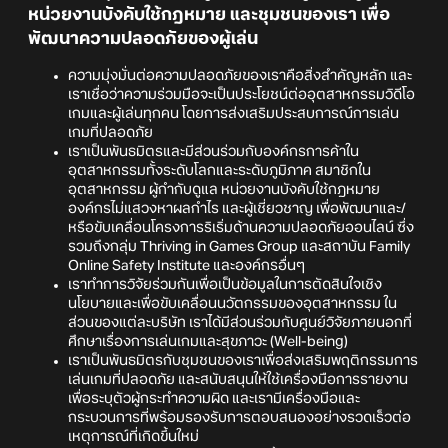
หน่วยงานบังคับใช้กฎหมาย และชุมชนของเรา เพื่อ
พัฒนาความปลอดภัยของผู้เล่น
ความมุ่งมั่นต่อความปลอดภัยของเราคือสิ่งสำคัญหลัก และ
เราเชื่อว่าความร่วมมือจะเป็นประโยชน์ต่ออุตสาหกรรมวิดีโอ
เกมและผู้เล่นทุกคน โดยการส่งเสริมประสบการณ์การเล่น
เกมที่ปลอดภัย
เราเป็นพันธมิตรและมีส่วนร่วมกับองค์กรการค้าใน
อุตสาหกรรมทั้งระดับโลกและระดับภูมิภาค สมาชิกใน
อุตสาหกรรม ผู้กำกับดูแล หน่วยงานบังคับใช้กฎหมาย
องค์กรไม่แสวงหาผลกำไร และผู้เชี่ยวชาญ เพื่อพัฒนาและ/
หรือขับเคลื่อนโครงการริเริ่มด้านความปลอดภัยออนไลน์ ซึ่ง
รวมถึงกลุ่ม Thriving in Games Group และสถาบัน Family
Online Safety Institute และองค์กรอื่นๆ
เราทำการวิจัยร่วมกันเพื่อเป็นข้อมูลในการตัดสินใจเชิง
นโยบายและเพื่อขับเคลื่อนนวัตกรรมของอุตสาหกรรม ใน
ส่วนของแต่ละบริษัท เราได้มีส่วนร่วมกับศูนย์วิจัยภายนอกที่
ศึกษาเรื่องการเล่นเกมและสุขภาวะ (Well-being)
เราเป็นพันธมิตรกับชุมชนของเราเพื่อส่งเสริมพฤติกรรมการ
เล่นเกมที่ปลอดภัย และสนับสนุนให้ใช้เครื่องมือการรายงาน
เพื่อระบุตัวผู้กระทำความผิด และเรามีเครื่องมือและ
กระบวนการที่พร้อมรองรับการตอบสนองอย่างรวดเร็วต่อ
เหตุการณ์ที่เกิดขึ้นใหม่