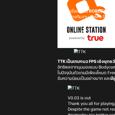
หากเอ่ยชื่อเกมบน
ROBLOX
เพื่
คราวนี้ทางทีมงาน Online Stati
มันส์แล้ว ยังมีกราฟิกสุดอลังการที
TTK เป็นเกมแนว FPS เชิงยุทธวิ
อิทธิพลจากมุมมองแบบ Bodycam 
ในปัจจุบันตัวเกมมีเพียงโหมด Fr
รับความนิยมเป็นอย่างมาก และ
มี
V0.03 is out
Thank you all for playing
Despite the game not rea
#gamedev
pic.twitter.