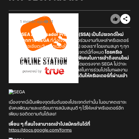
Online Station
1 month ago
21
SEGA SEA Ambassador Program (SSA)
เป็นโปรเจกต์ใหม่
ล่าสุดจากทาง SEGA
ที่ตั้งใจจัดขึ้นเพื่อร่วมงานกับเหล่าครีเอเตอร์
ในภูมิภาคเอเชียตะวันออกเฉียงใต้ (SEA) ของเรา! โดยเกมสนุก ๆ ทุก
เกมในเครือของ SEGA จะรวมอยู่ในโปรเจกต์นี้ทั้งหมด
โดยครีเอ
เตอร์ที่ผ่านการคัดเลือกจะได้รับสิทธิพิเศษในการเข้าถึงเกมใหม่
ๆ ก่อนใคร!
แถมยังได้รับการสนับสนุนโดยตรงจาก SEGA ไม่ว่าจะ
เป็นของที่ระลึกสุดเอ็กซ์คลูซีฟ และโอกาสในการร่วมโปรโมทผลงาน
ต่าง ๆ
โดยเราจะแจ้งรายละเอียดเพิ่มเติมให้ครีเอเตอร์ที่ผ่านเข้า
รอบทราบกันอีกครั้งนะ
เนื่องจากนี่เป็นเพียงจุดเริ่มต้นของโปรเจกต์เท่านั้น ในอนาคตเราจะ
ยังคงพัฒนาและเตรียมการสนับสนุนดี ๆ ไว้ให้เหล่าครีเอเตอร์อีก
เพียบ รอติดตามกันได้เลย!
เพื่อน ๆ ที่สนใจสามารถเข้าไปสมัครกันได้ที่
https://docs.google.com/forms