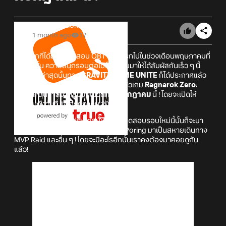
Online Station
1 month ago
17
หลังจากที่ได้มีการทดสอบ OBT รอบแรกไปในช่วงเดือนพฤษภาคมที่
ผ่านมานั้น ความสนุกรอบต่อไปก็เตรียมมาให้ได้สัมผัสกันเร็ว ๆ นี้
แล้ว! เมื่อล่าสุดนั้นทาง
GRAVITY GAME UNITE
ก็ได้ประกาศแล้ว
ว่า การทดสอบ OBT รอบสองสำหรับตัวเกม
Ragnarok Zero:
Global
นั้นกำลังจะเริ่มขึ้นในวันที่
7 กรกฎาคม
นี้ ! โดยจะเปิดให้
ทดสอบถึงวันที่ 14 กรกฎาคม 2026
ซึ่งอ้างอิงจาก
โพสต์ประกาศ
นั้นในการทดสอบรอบใหม่นี้นั้นก็จะมา
พร้อมด้วยคอนเทนต์ใหม่ ๆ ทั้งการจับ Poring มาเป็นสหายเดินทาง
MVP Raid และอื่น ๆ ! โดยจะมีอะไรอีกนั้นเราคงต้องมาคอยดูกัน
แล้ว!