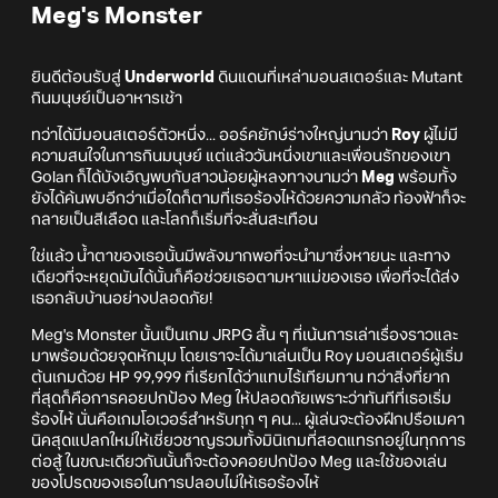
Meg's Monster
ยินดีต้อนรับสู่
Underworld
ดินแดนที่เหล่ามอนสเตอร์และ Mutant
กินมนุษย์เป็นอาหารเช้า
ทว่าได้มีมอนสเตอร์ตัวหนึ่ง... ออร์คยักษ์ร่างใหญ่นามว่า
Roy
ผู้ไม่มี
ความสนใจในการกินมนุษย์ แต่แล้ววันหนึ่งเขาและเพื่อนรักของเขา
Golan ก็ได้บังเอิญพบกับสาวน้อยผู้หลงทางนามว่า
Meg
พร้อมทั้ง
ยังได้ค้นพบอีกว่าเมื่อใดก็ตามที่เธอร้องไห้ด้วยความกลัว ท้องฟ้าก็จะ
กลายเป็นสีเลือด และโลกก็เริ่มที่จะสั่นสะเทือน
ใช่แล้ว น้ำตาของเธอนั้นมีพลังมากพอที่จะนำมาซึ่งหายนะ และทาง
เดียวที่จะหยุดมันได้นั้นก็คือช่วยเธอตามหาแม่ของเธอ เพื่อที่จะได้ส่ง
เธอกลับบ้านอย่างปลอดภัย!
Meg's Monster นั้นเป็นเกม JRPG สั้น ๆ ที่เน้นการเล่าเรื่องราวและ
มาพร้อมด้วยจุดหักมุม โดยเราจะได้มาเล่นเป็น Roy มอนสเตอร์ผู้เริ่ม
ต้นเกมด้วย HP 99,999 ที่เรียกได้ว่าแทบไร้เทียมทาน ทว่าสิ่งที่ยาก
ที่สุดก็คือการคอยปกป้อง Meg ให้ปลอดภัยเพราะว่าทันทีที่เธอเริ่ม
ร้องไห้ นั่นคือเกมโอเวอร์สำหรับทุก ๆ คน... ผู้เล่นจะต้องฝึกปรือเมคา
นิคสุดแปลกใหม่ให้เชี่ยวชาญรวมทั้งมินิเกมที่สอดแทรกอยู่ในทุกการ
ต่อสู้ ในขณะเดียวกันนั้นก็จะต้องคอยปกป้อง Meg และใช้ของเล่น
ของโปรดของเธอในการปลอบไม่ให้เธอร้องไห้