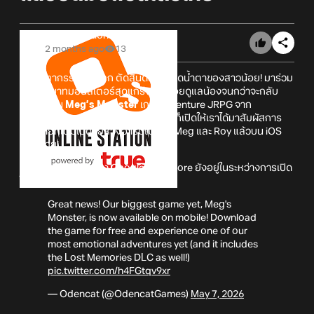
Online Station
2 months ago
13
เมื่อชะตากรรมของโลก ตัดสินด้วยหยาดน้ำตาของสาวน้อย! มาร่วม
สวมบทบาทมอนสเตอร์สุดแกร่งและคอยดูแลน้องจนกว่าจะกลับ
บ้านกัน! ใน
Meg’s Monster
เกม Adventure JRPG จาก
Odencat
เวอร์ชันมือถือที่ในตอนนี้นั้นก็เปิดให้เราได้มาสัมผัสการ
ผจญภัยที่เต็มไปด้วยห้วงอารมณ์ของ Meg และ Roy แล้วบน iOS
สโตร์ไทย!
ส่วน Android นั้นทาง Google Play Store ยังอยู่ในระหว่างการเปิด
ให้ลงทะเบียนล่วงหน้าอยู่ในขณะนี้
Great news! Our biggest game yet, Meg's
Monster, is now available on mobile! Download
the game for free and experience one of our
most emotional adventures yet (and it includes
the Lost Memories DLC as well!)
pic.twitter.com/h4FGtqv9xr
— Odencat (@OdencatGames)
May 7, 2026