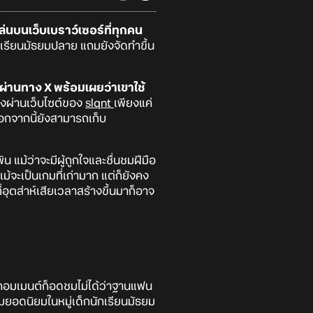
่นบนเว็บเบราว์เซอร์ที่ทุกคน
กเรียนมัธยมปลาย แถมยังจัดทำขึ้น
นี้ผ่านทาง X พร้อมเผยว่าเขาใช้
รงผ่านเว็บไซต์ของ
slqnt
เพียงแค่
นอกจากนี้ยังสามารถเก็บ
น แม้ว่าจะมีผู้ถูกใจและชื่นชมฝีมือ
้จะเป็นเกมที่เก่ามาก แต่ก็ยังคง
อุตส่าห์เสียเวลาสร้างขึ้นมาก็อาจ
างคอมเมนต์ก็อดชมไม่ได้ว่าฐานแฟน
มยอดนิยมในหมู่เด็กนักเรียนมัธยม