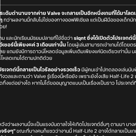
ระดับตำนานจากค่าย Valve จะกลายเป็นอีกหนึ่งเกมที่ได้มาโลดเล
 ๆ
ทว่าผลงานนี้กลับไม่ใช่ของทางออฟฟิเชียล แต่เป็นฝีมือของเด็กนั
้วย!
ม และนักเรียนมัธยมปลายที่ใช้ชื่อว่า
slqnt ซึ่งได้เปิดตัวโปรเจกต์
อร์นี้เพียงแค่ 3 เดือนเท่านั้น
โดยผู้เล่นสามารถเข้าเกมได้โดยต
ย แถมยังมีการดาวน์โหลดข้อมูลเพิ่มเติมเพียงแค่นิดเดียวเท่านั้น 
ะโหลดเกมได้ตามปกติด้วย
รเจกต์นี้กลายเป็นไวรัลอย่างรวดเร็ว
มีผู้คนเข้าไปทดลองเล่นนับพั
และถามว่า Valve รู้เรื่องนี้หรือยัง เพราะยังไงเสีย Half-Life 2 แม
ทิ้งแต่อย่างใด หากไม่ได้ขออนุญาตแบบเป็นเรื่องเป็นราว โปรเจกต์ที่
ที่หวังว่าผลงานนี้จะเป็นแรงบันดาลใจให้เกิดโปรเจกต์อื่นๆ ตามมา บ
ดจริงๆ"
ขณะที่บางคนก็แซวว่างานนี้ Half-Life 2 อาจได้กลายเป็นเก