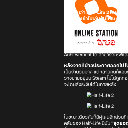
ดูเหมือนว่า
Half-Life 2
เกม FPS 
สามารถเข้าไปเล่นกันได้แบบฟรี
มาภายในระยะเวลาไม่กี่เดือนเสียด
โดยโปรเจกต์นี้เป็นของนักพัฒนาเก
เวลาในการสร้างพอร์ตบนเบราว์เซ
กดปุ่ม New Game ก็พร้อมลุยได้เล
Achievement ได้ สามารถเซฟแล
หลังจากที่ป่าวประกาศออกไป โป
เป็นจำนวนมาก แต่หลายคนก็แอบกังวล
วางขายอยู่บน Steam ไม่ได้ถูกทอด
จะโดนสั่งระงับได้ในภายหลัง
ในขณะเดียวกันก็มีผู้เล่นอีกส่วน
คลับของ Half-Life นี่มัน
"สุดยอ