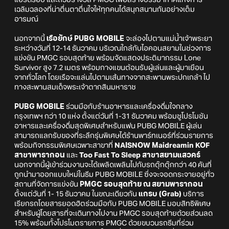
แอร์ดร็อป และถ้วยรางวัล PMGC เพื่อสร้างบรรยากาศแห่งการ
เฉลิมฉลองที่น่าตื่นตาตื่นใจให้ทุกคนได้สนุกสนานกันอย่างเต็ม
อารมณ์
นอกจากนี้
เรือยักษ์ PUBG MOBILE
จะล่องไปตามแม่น้ำเจ้าพระยา
ระหว่างวันที่ 12-14 ธันวาคม บริเวณใกล้กับไอคอนสยามในช่วงการ
แข่งขัน PMGC รอบสุดท้าย พร้อมจัดแสดงประติมากรรม Lone
Survivor สูง 7.2 เมตร พร้อมกางแขนต้อนรับผู้เล่นและผู้มาเยือน
จากทั่วโลก โดยเรือจะแล่นไปตามเส้นทางจากสะพานพระปกเกล้า ไป
ทางสะพานสมเด็จพระเจ้าตากสินมหาราช
PUBG MOBILE
ร่วมมือกับร้านอาหารและเครื่องดื่มใจกลาง
กรุงเทพฯ กว่า 10 แห่ง ตั้งแต่วันที่ 1-31 ธันวาคม พร้อมชูโปรโมชัน
อาหารและเครื่องดื่มสุดพิเศษสำหรับแฟน PUBG MOBILE ผู้เล่น
สามารถแลกรับของที่ระลึกรุ่นพิเศษได้ร้านพาร์ทเนอร์ที่ร่วมรายการ
พร้อมกิจกรรมพิเศษเฉพาะสาขาที่
NAISNOW Maidreamin KOF
สาขาพารากอน
และ
Too Fast To Sleep สาขาสยามแสวคร์
นอกจากนี้ผู้เข้าร่วมงานจะได้เพลิดเพลินไปกับรถตุ๊กตุ๊กกว่า 40 คันที่
ถูกนำมาออกแบบใหม่ในธีม PUBG MOBILE ซึ่งจะจอดกระจายอยู่ทั่ว
สถานที่จัดการแข่งขัน
PMGC รอบสุดท้าย ณ สยามพารากอน
ตั้งแต่วันที่ 1- 15 ธันวาคม ในขณะเดียวกัน
แกรบ (Grab)
บริการ
เรียกรถโดยสารยอดฮิตร่วมมือกับ PUBG MOBILE มอบสิทธิพิเศษ
สำหรับผู้โดยสารที่จะเดินทางไปงาน PMGC รอบสุดท้ายด้วยส่วนลด
15% พร้อมทั้งโปรโมตรายการ PMGC ด้วยขบวนรถธีมที่ร่วม