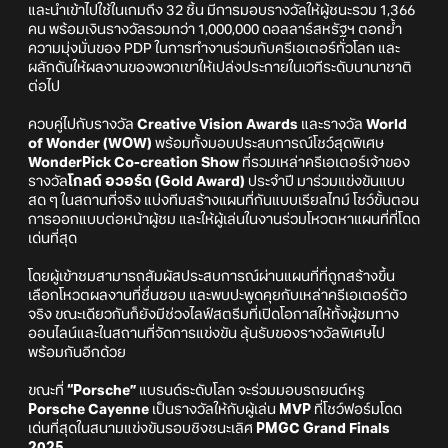
และนำเข้าไปใช้ในเกมถึง 32 ชิ้น มีการมอบรางวัลให้ผู้ชนะรวม 1,366
คน พร้อมเงินรางวัลรวมกว่า 1,000,000 ดอลลาร์สหรัฐฯ ตอกย้ำ
ความมุ่งมั่นของ PDP ในการทำงานร่วมกับครีเอเตอร์ทั่วโลก และ
ผลักดันให้ผลงานของพวกเขาให้เปล่งประกายในเวทีระดับนานาชาติ
ต่อไป
ควบคู่ไปกับรางวัล
Creative Vision Awards
และรางวัล
World
of Wonder (WOW)
พร้อมทั้งมอบประสบการณ์โชว์สุดพิเศษ
WonderPick Co-creation Show
ที่รวมเหล่าครีเอเตอร์เจ้าของ
รางวัล
โกลด์ อวอร์ด (Gold Award)
ประจำปี มาร่วมแข่งขันแบบ
สด ๆ ในสถานที่จริง แบ่งทีมสร้างแผนที่กันแบบเรียลไทม์ โชว์ขั้นตอน
การออกแบบต่อหน้าผู้ชม และให้ผู้เล่นในงานร่วมโหวตหาแผนที่ที่โดด
เด่นที่สุด
โดยผู้เข้าชมสามารถสัมผัสประสบการณ์ผ่านแผนที่ที่ถูกสร้างขึ้น
เลือกโหวตผลงานที่ชื่นชอบ และพบปะพูดคุยกับเหล่าครีเอเตอร์ตัว
จริง ขณะเดียวกันก็ยังมีช่วงไลฟ์สตรีมที่เปิดโอกาสให้ทั้งผู้ชมทาง
ออนไลน์และในสถานที่จัดการแข่งขัน ลุ้นรับของรางวัลพิเศษไป
พร้อมกันอีกด้วย
ขณะที่
“Porsche”
แบรนด์ระดับโลก จะร่วมมอบรถยนต์หรู
Porsche Cayenne
เป็นรางวัลให้กับผู้เล่น
MVP
ที่โชว์ฟอร์มโดด
เด่นที่สุดในสนามแข่งขันรอบชิงชนะเลิศ
PMGC Grand Finals