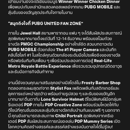
เข้าชมงานยังจะได้เยี่ยมชมบูธ
Winner Winner Chicken Dinner
เพื่อพบปะกับเหล่านักแสดงคอสเพลย์จากเกม
PUBG MOBILE
และ
ลุ้นรับของขวัญสุดประทับใจภายในงาน
“สนุกถึงใจที่ PUBG UNITED FAN ZONE”
ภายใน
Jewel Hall
สยามพารากอน แฟน ๆ จะได้สัมผัสประสบการณ์
สุดพิเศษมากมายตั้งแต่วันที่ 12-14 ธันวาคม พร้อมยลโฉมถ้วย
รางวัล
PMGC Championship
อย่างใกล้ชิด สวมบทดาวเด่น
PUBG MOBILE
ด้วยกล้อง
The #1 Player Camera
และบันทึก
คลิปไฮไลท์ #1 ในสไตล์คุณด้วยกล้องระดับมือโปรเพื่อชิงของรางวัล
หรือฟอร์มทีมกับเพื่อน ๆ เพื่อร่วมประลองการต่อสู้
Real-Life
Metro Royale Battle Experience
เพื่อรวบรวมอุปกรณ์ติดอาวุธ
และรับมือภารกิจอันท้าทาย
งานนี้ยังชวนคุณมาเสริมลุคอย่างมีสไตล์ใน
Frosty Barber Shop
ทดลองทรงผมสุดเท่จาก
Stylist Fox
เพลิดเพลินกับสติกเกอร์และ
ลุคการแต่งหน้าสุดว้าว พร้อมถ่ายรูปสวย ๆ และรับของขวัญอีก
มากมาย! ตื่นตากับ
Lone Survivor Helmet
ดีไซน์พิเศษฝีมือกลุ่มค
รีเอเตอร์
PDP
ภายใน
PDP Creative Zone
พร้อมร่วมโหวตให้กับ
ดีไซน์ที่คุณชื่นชอบและลุ้นจับรางวัลกลับบ้านกันแบบฟรี ๆ นอกจาก
นี้ คุณยังสามารถสะสมภาพ
Chibi Portrait
สุดพิเศษจากครีเอ
เตอร์
PDP
สัมผัสประสบการณ์ของเล่น
PDP Mummy Series
เปิด
โลกความคิดสร้างสรรค์และสรรค์สร้างแรงบันดาลใจได้ไม่รู้จบ!