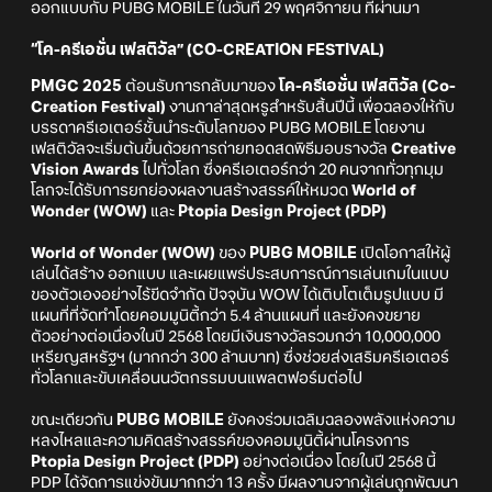
ออกแบบกับ PUBG MOBILE ในวันที่ 29 พฤศจิกายน ที่ผ่านมา
“โค-ครีเอชั่น เฟสติวัล” (CO-CREATION FESTIVAL)
PMGC 2025
ต้อนรับการกลับมาของ
โค-ครีเอชั่น เฟสติวัล (Co-
Creation Festival)
งานกาล่าสุดหรูสำหรับสิ้นปีนี้ เพื่อฉลองให้กับ
บรรดาครีเอเตอร์ชั้นนำระดับโลกของ PUBG MOBILE โดยงาน
เฟสติวัลจะเริ่มต้นขึ้นด้วยการถ่ายทอดสดพิธีมอบรางวัล
Creative
Vision Awards
ไปทั่วโลก ซึ่งครีเอเตอร์กว่า 20 คนจากทั่วทุกมุม
โลกจะได้รับการยกย่องผลงานสร้างสรรค์ให้หมวด
World of
Wonder (WOW)
และ
Ptopia Design Project (PDP)
World of Wonder (WOW)
ของ
PUBG MOBILE
เปิดโอกาสให้ผู้
เล่นได้สร้าง ออกแบบ และเผยแพร่ประสบการณ์การเล่นเกมในแบบ
ของตัวเองอย่างไร้ขีดจำกัด ปัจจุบัน WOW ได้เติบโตเต็มรูปแบบ มี
แผนที่ที่จัดทำโดยคอมมูนิตี้กว่า 5.4 ล้านแผนที่ และยังคงขยาย
ตัวอย่างต่อเนื่องในปี 2568 โดยมีเงินรางวัลรวมกว่า 10,000,000
เหรียญสหรัฐฯ (มากกว่า 300 ล้านบาท) ซึ่งช่วยส่งเสริมครีเอเตอร์
ทั่วโลกและขับเคลื่อนนวัตกรรมบนแพลตฟอร์มต่อไป
ขณะเดียวกัน
PUBG MOBILE
ยังคงร่วมเฉลิมฉลองพลังแห่งความ
หลงไหลและความคิดสร้างสรรค์ของคอมมูนิตี้ผ่านโครงการ
Ptopia Design Project (PDP)
อย่างต่อเนื่อง โดยในปี 2568 นี้
PDP ได้จัดการแข่งขันมากกว่า 13 ครั้ง มีผลงานจากผู้เล่นถูกพัฒนา