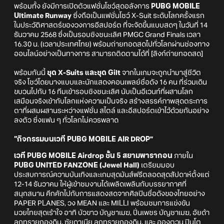
พร้อมทั้ง ยังมีการเปิดตัวแฟชั่นโชว์สุดอลังการ
PUBG MOBILE
Ultimate Runway
ซึ่งถือเป็นแฟชั่นโชว์ X-Suit ระดับโลกครั้งแรก
ในประวัติศาสตร์ของวงการอีสปอร์ต ที่จะจัดขึ้นแบบสดๆ ในวันที่ 14
ธันวาคม 2568 ซึ่งเป็นรอบชิงชนะเลิศ PMGC Grand Finals เวลา
16.30 น. (เวลาประเทศไทย) พร้อมถ่ายทอดสดไปทั่วโลกผ่านช่องทาง
ออนไลน์อย่างเป็นทางการ สามารถติดตามได้ที่ [ลิงก์ถ่ายทอดสด]
พร้อมกันนี้
ชุด X-Suits และชุด Gilt
จากในเกมจะถูกนำมาสู่ชีวิต
จริง โชว์โดยนางแบบและนักแสดงคอนเพลย์ชื่อดัง 16 คน ที่ร่วมเดิน
ขบวนไปกับ 16 ทีมเข้ารอบชิงชนะเลิศ นับเป็นอีเวนท์ที่ผสานโลก
เสมือนจริงเข้ากับโลกแห่งความเป็นจริง สร้างสรรค์ภาพสุดตระการ
ตาที่ผสมผสานระหว่างแฟชั่น สไตล์ และอีสปอร์ตเข้าไว้ด้วยกันอย่าง
ลงตัว ซึ่งแฟน ๆ ทั่วโลกไม่ควรพลาด
“กิจกรรมบนเวที PUBG MOBILE AIR DROP”
เวที PUBG MOBILE Airdrop ชั้น 5 สยามพารากอน
ภายใน
PUBG UNITED FANZONE (Jewel Hall)
เตรียมมอบ
ประสบการณ์ความบันเทิงและเกมสุดมันส์ฟรีตลอดสุดสัปดาห์ตั้งแต่
12-14 ธันวาคม ให้ผู้เข้าชมงานได้เพลิดเพลินกับบรรยากาศที่
สนุกสนาน คึกคักไปกับการแสดงสดจากศิลปินชื่อดังของไทยอย่าง
PAPER PLANES, วง MEAN และ MILLI พร้อมชมการแข่งขัน
มวยไทยสุดเร้าใจ อาทิ บัวขาว บัญชาเมฆ, ปิ่นเพชร บัญชาเมฆ, อัยด้า
ลูกทรายกองดิน, ซัยดาเนีย ลูกทรายกองดิน, และ อองตวน ปินโต