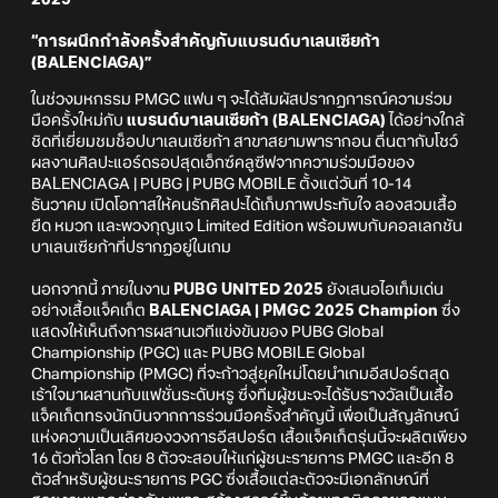
2025
“การผนึกกำลังครั้งสำคัญกับแบรนด์บาเลนเซียก้า
(BALENCIAGA)”
ในช่วงมหกรรม PMGC แฟน ๆ จะได้สัมผัสปรากฏการณ์ความร่วม
มือครั้งใหม่กับ
แบรนด์บาเลนเซียก้า (BALENCIAGA)
ได้อย่างใกล้
ชิดที่เยี่ยมชมช็อปบาเลนเซียก้า สาขาสยามพารากอน ตื่นตากับโชว์
ผลงานศิลปะแอร์ดรอปสุดเอ็กซ์คลูซีฟจากความร่วมมือของ
BALENCIAGA | PUBG | PUBG MOBILE ตั้งแต่วันที่ 10-14
ธันวาคม เปิดโอกาสให้คนรักศิลปะได้เก็บภาพประทับใจ ลองสวมเสื้อ
ยืด หมวก และพวงกุญแจ Limited Edition พร้อมพบกับคอลเลกชัน
บาเลนเซียก้าที่ปรากฏอยู่ในเกม
นอกจากนี้ ภายในงาน
PUBG UNITED 2025
ยังเสนอไอเท็มเด่น
อย่างเสื้อแจ็คเก็ต
BALENCIAGA | PMGC 2025 Champion
ซึ่ง
แสดงให้เห็นถึงการผสานเวทีแข่งขันของ PUBG Global
Championship (PGC) และ PUBG MOBILE Global
Championship (PMGC) ที่จะก้าวสู่ยุคใหม่โดยนำเกมอีสปอร์ตสุด
เร้าใจมาผสานกับแฟชั่นระดับหรู ซึ่งทีมผู้ชนะจะได้รับรางวัลเป็นเสื้อ
แจ็คเก็ตทรงนักบินจากการร่วมมือครั้งสำคัญนี้ เพื่อเป็นสัญลักษณ์
แห่งความเป็นเลิศของวงการอีสปอร์ต เสื้อแจ็คเก็ตรุ่นนี้จะผลิตเพียง
16 ตัวทั่วโลก โดย 8 ตัวจะสอบให้แก่ผู้ชนะรายการ PMGC และอีก 8
ตัวสำหรับผู้ชนะรายการ PGC ซึ่งเสื้อแต่ละตัวจะมีเอกลักษณ์ที่