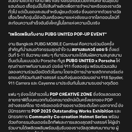
สวยงามแตกต่างกัน เพราะสร้างสรรค์ขึ้นด้วยเทคนิคลายฉลุแบบ
แฮนด์เมด เสื้อรุ่นนี้ไม่ใช่สินค้าผลิตเพื่อการจำหน่ายหรือของรางวัล
ทั่วไป แต่เป็นของสะสมสำหรับผู้ชนะตัวจริง ซึ่งนอกจากถ้วยรางวัล
เสื้อแจ็คเก็ตรุ่นนี้ยังเป็นเครื่องหมายแห่งชัยชนะจากโลกออนไลน์ที่
สะท้อนความสำเร็จอันยิ่งใหญ่ในโลกแห่งความเป็นจริง
“เพลิดเพลินกับงาน PUBG UNITED POP-UP EVENT”
งาน Bangkok PUBG MOBILE Carnival คือความร่วมมือครั้ง
สำคัญที่นำเสนอกิจกรรมสุดเร้าใจ ณ
สยามสแควร์ ซอย 5
ตั้งแต่
วันที่ 5-11 ธันวาคม แฟน ๆ ที่มาร่วมงานจะได้สัมผัสความสนุกสนาน
ตื่นเต้นในแบบฉบับ Porsche ที่บูธ
PUBG UNITED x Porsche
ให้
คุณถ่ายภาพกับยานยนต์ ปอร์เช่ 911 ทั้งสองรุ่น พร้อมร่วมเฉลิม
ฉลองความร่วมมือเปิดตัวในเกม โดยจะมีการนำลายสติกกเกอร์แต่ง
รถยนต์ที่ร่วมกันสร้างสรรค์ รวมถึงรุ่นยอดนิยมอย่าง 918 Spyder,
911 Carrera และ Cayenne มาประชันกันในสนามรบอย่างดุเดือด
แฟน ๆ ยังจะได้สำรวจใน
PDP CREATIVE ZONE
ซึ่งจัดแสดงลวด
ลายกราฟิตี้บนหมวกกันน็อคขนาดยักษ์เป็นครั้งแรกของ PDP
สร้างสรรค์โดย 10 ครีเอเตอร์เจ้าของรางวัลระดับโลก นอกจากนี้ ยัง
มีนิทรรศการ
PDP 2025 Outstanding Works Exhibition
และ
นิทรรศการ
Community Co-creation Helmet Series
พร้อม
ด้วยกิจกรรมอินเตอร์แอ็กทีฟและการแสดงสุดสร้างสรรค์ ให้ผู้เข้า
ร่วมงานได้เพลิดเพลินพร้อมลุ้นรับของรางวัลสุดพิเศษมากมาย ผู้