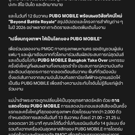
ปะทะ ลีโอ ปินโต และอีกมากมาย
และในวันที่ 12 ธันวาคม
PUBG MOBILE พร้อมเผยวิสัยทัศน์ใหม่
“Beyond Battle Royale”
สรุปอัปเดตและโครงการสำคัญต่าง ๆ
ในปี 2026 อย่าพลาด! เกาะติดรายละเอียดเพิ่มเติมในงาน
“เปลี่ยนกรุงเทพฯ ให้เป็นโลกของ PUBG MOBILE”
เพื่อร่วมฉลองงาน PMGC ทางกรุงเทพมหานคร ขอเชิญชวนผู้เล่น
แฟน ๆ และผู้มาเยือนจากทั่วโลกมาร่วมสัมผัสประสบการณ์สุดมันส์
และเต็มอิ่มไปกับ
PUBG MOBILE Bangkok Take Over
มหกรรม
ครั้งยิ่งใหญ่ที่ผสมผสานทั้งเกมสุดเร้าใจ ประสบการณ์ความบันเทิง
และอีเวนต์สุดตระการตาตลอดเดือนธันวาคม พื้นที่ทั่วเมืองนับ
ตั้งแต่เส้นทางจากสนามบินไปจนถึงสถานีรถไฟฟ้าจะถูกเนรมิตให้
เป็นธีม PUBG MOBILE เพื่อสร้างความประทับใจอันไม่รู้ลืมแก่ผู้เข้า
ร่วมงาน
แม่น้ำเจ้าพระยาจะถูกเปลี่ยนให้เป็นจุดยุทธศาสตร์หลัก ด้วย
การ
แสดงโดรน PUBG MOBILE
การแสดงประกอบแสงสีเสียงเป็นครั้ง
แรกและครั้งใหญ่ที่สุดของกรุงเทพฯ ด้วยโดรนมากกว่า 2,000 ตัว
กำหนดเปิดการแสดงในวันที่ 13 ธันวาคม ตั้งแต่ 21.00 – 21.25 น.
ตลอดเวลา 25 นาที คุณจะได้ดื่มด่ำไปกับแอนิเมชันถึง 14 รูปแบบ ซึ่ง
รวมถึงฉากเครื่องบินสุดคลาสสิกของ PUBG MOBILE การโดดร่ม