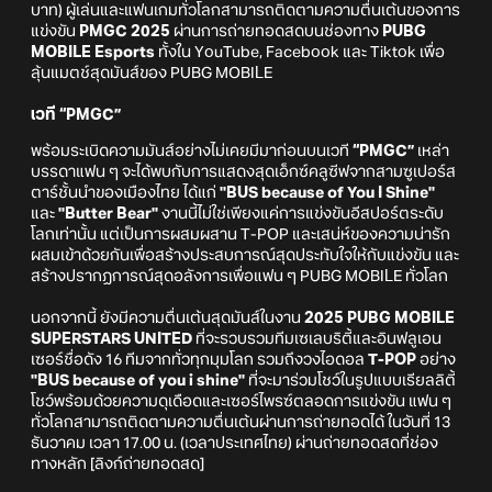
บาท) ผู้เล่นและแฟนเกมทั่วโลกสามารถติดตามความตื่นเต้นของการ
แข่งขัน
PMGC 2025
ผ่านการถ่ายทอดสดบนช่องทาง
PUBG
MOBILE Esports
ทั้งใน YouTube, Facebook และ Tiktok เพื่อ
ลุ้นแมตช์สุดมันส์ของ PUBG MOBILE
เวที “PMGC”
พร้อมระเบิดความมันส์อย่างไม่เคยมีมาก่อนบนเวที
“PMGC”
เหล่า
บรรดาแฟน ๆ จะได้พบกับการแสดงสุดเอ็กซ์คลูซีฟจากสามซูเปอร์ส
ตาร์ชั้นนำของเมืองไทย ได้แก่
"BUS because of You I Shine"
และ
"Butter Bear"
งานนี้ไม่ใช่เพียงแค่การแข่งขันอีสปอร์ตระดับ
โลกเท่านั้น แต่เป็นการผสมผสาน T-POP และเสน่ห์ของความน่ารัก
ผสมเข้าด้วยกันเพื่อสร้างประสบการณ์สุดประทับใจให้กับแข่งขัน และ
สร้างปรากฏการณ์สุดอลังการเพื่อแฟน ๆ PUBG MOBILE ทั่วโลก
นอกจากนี้ ยังมีความตื่นเต้นสุดมันส์ในงาน
2025 PUBG MOBILE
SUPERSTARS UNITED
ที่จะรวบรวมทีมเซเลบริตี้และอินฟลูเอน
เซอร์ชื่อดัง 16 ทีมจากทั่วทุกมุมโลก รวมถึงวงไอดอล
T-POP
อย่าง
"BUS because of you i shine"
ที่จะมาร่วมโชว์ในรูปแบบเรียลลิตี้
โชว์พร้อมด้วยความดุเดือดและเซอร์ไพรซ์ตลอดการแข่งขัน แฟน ๆ
ทั่วโลกสามารถติดตามความตื่นเต้นผ่านการถ่ายทอดได้ ในวันที่ 13
ธันวาคม เวลา 17.00 น. (เวลาประเทศไทย) ผ่านถ่ายทอดสดที่ช่อง
ทางหลัก [ลิงก์ถ่ายทอดสด]