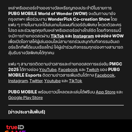
เหล่าครีเอเตอร์เจ้าของรางวัลเหรียญทองประจำปีในรายการ
PUBG MOBILE World of Wonder (WOW)
จะเดินทางมายัง
กรุงเทพฯ เพื่อร่วมงาน
WonderPick Co-creation Show
โดย
แฟน ๆ ภายในงานจะได้เล่นเกมในแผนที่เวอร์ชันพิเศษ โหวตตัวละคร
โปรด และร่วมพูดคุยกับเหล่าครีเอเตอร์อย่างใกล้ชิด โดยกิจกรรมนี้
จะมีการถ่ายทอดสดผ่าน
TikTok
และ
Instagram
ของช่อง WOW
เพื่อเปิดโอกาสให้ผู้เล่นออนไลน์สามารถร่วมสนุกกับกิจกรรมอินเต
อร์แอ็กทีฟได้แบบเรียลไทม์ ให้ผู้เข้าร่วมกิจกรรมทุกช่องทางสามารถ
ลุ้นรับรางวัลพิเศษได้ทุกคน
แฟน ๆ สามารถติดตามข่าวสารและถ่ายทอดสดการแข่งขัน
PMGC
2025
ได้ทางช่อง
YouTube
,
Facebook
และ
Twitch
ของ
PUBG
MOBILE Esports
ติดตามข่าวสารเพิ่มเติมได้ทาง
Facebook
,
Instagram
,
Twitter
,
Youtube
และ
TikTok
PUBG MOBILE
พร้อมดาวน์โหลดและเล่นได้ฟรีบน
App Store
และ
Google Play Store
[ข่าวประชาสัมพันธ์]