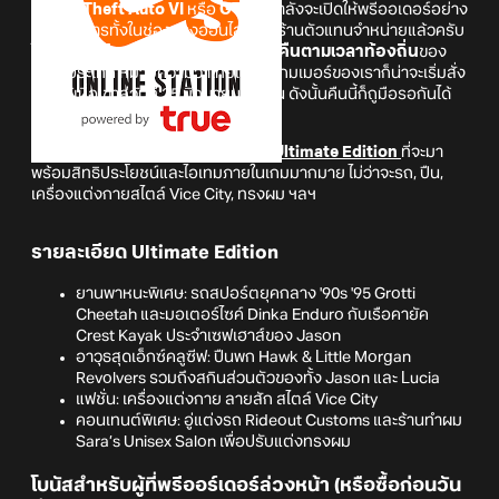
Grand Theft Auto VI
หรือ
GTA 6
กำลังจะเปิดให้พรีออเดอร์อย่าง
เป็นทางการทั้งในช่องทางออนไลน์และร้านตัวแทนจำหน่ายแล้วครับ
ในวันที่
25 มิถุนายน 2026 เวลาเที่ยงคืนตามเวลาท้องถิ่น
ของ
แต่ละประเทศ หมายความว่าไทยแลนด์เกมเมอร์ของเราก็น่าจะเริ่มสั่ง
จองได้เมื่อเข้าสู่วันที่ 25 มิถุนายนเช่นกัน ดังนั้นคืนนี้ก็ถูมือรอกันได้
เลย
ทั้งนี้ยังมีการเผยรายละเอียดของเกม
Ultimate Edition
ที่จะมา
พร้อมสิทธิประโยชน์และไอเทมภายในเกมมากมาย ไม่ว่าจะรถ, ปืน,
เครื่องแต่งกายสไตล์ Vice City, ทรงผม ฯลฯ
รายละเอียด Ultimate Edition
ยานพาหนะพิเศษ: รถสปอร์ตยุคกลาง '90s '95 Grotti
Cheetah และมอเตอร์ไซค์ Dinka Enduro กับเรือคายัค
Crest Kayak ประจำเซฟเฮาส์ของ Jason
อาวุธสุดเอ็กซ์คลูซีฟ: ปืนพก Hawk & Little Morgan
Revolvers รวมถึงสกินส่วนตัวของทั้ง Jason และ Lucia
แฟชั่น: เครื่องแต่งกาย ลายสัก สไตล์ Vice City
คอนเทนต์พิเศษ: อู่แต่งรถ Rideout Customs และร้านทำผม
Sara’s Unisex Salon เพื่อปรับแต่งทรงผม
โบนัสสำหรับผู้ที่พรีออร์เดอร์ล่วงหน้า (หรือซื้อก่อนวัน