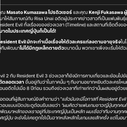
อคุณ
Masato Kumazawa โปรดิวเซอร์
และคุณ
Kenji Fukasawa 
าให้สัมภาษณ์กับ Risa Unai อดีตผู้ประกาศข่าวสาวที่เป็นแฟนพันธุ์แท
nt Evil ทั้งเรื่องของช่วงเวลา (Timeline) และสถานที่เซ็ตติ้งของเ
าดในประเทศญี่ปุ่นก็เป็นได้!
 Resident Evil มักจะทำเนื้อเรื่องให้ตัวละครแก่ลงตามอายุจริง
ในโ
้วทีมพัฒนา
ไม่ได้มีกฎเหล็กตายตัว
ขนาดนั้น พวกเขาเพิ่งจะเริ่มให้ต
 2 กับ Resident Evil 3 ช่วงเวลาก็ยังมีการคาบเกี่ยวและย้อนไปย้อ
ได้ตลอดเวลา
ขึ้นอยู่กับว่าในภาคนั้น ๆ ทีมงานอยากหยิบตัวละครไหนห
อดีตไปเมื่อ 8 ปีก่อน รวมถึงช่วงเวลาที่เก่าแก่กว่านั้นผสมอยู่ด้วย
ก็คือตอนที่ผู้สัมภาษณ์ยิงคำถามว่า "
แล้วมันจะมีโอกาสที่ Resident Evil 
็ตอบแบบเปิดประตูต้อนรับเลยว่า
"ผมคิดว่าแฟนเกมชาวญี่ปุ่นทุกคนก็
พัฒนาหลักของเราอยู่ที่ประเทศญี่ปุ่นเป็นหลัก ผมเชื่อว่าทีมงานทุกคน
ี่ปุ่น จะยังไม่เคยถูกใช้เป็นฉากหลังหลักในเกมเลยสักครั้ง แต่ในอนาคต