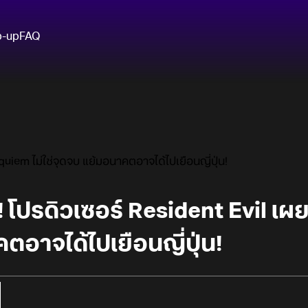
p-up
FAQ
quiem ไม่ใช่จุดจบ แย้มอนาคตอาจได้ไปเยือนญี่ปุ่น!
 โปรดิวเซอร์ Resident Evil เผย
ตอาจได้ไปเยือนญี่ปุ่น!