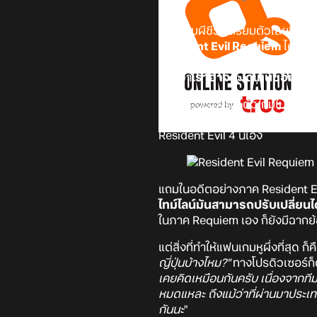
แฟนเกมผีชีวะเตรียมตัวเลย! เมื่
Resident Evil Requiem
ได้ออกม
ทิศทางในอนาคตของแฟรนไชส์ Reside
แย้มว่า
เราอาจจะได้เห็นซอมบี้ระบ
เรื่องของเรื่องคือ ตัวเกมใน
ซีรีส์
Kumazawa อธิบายว่า จริง ๆ แล
Resident Evil 4 นี่เอง
แถมในอดีตอย่างภาค Resident Evil
ไทม์ไลน์มันสามารถปรับเปลี่ยน
ในภาค Requiem เอง ก็ยังมีฉากย้อน
แต่สิ่งที่ทำให้แฟนเกมหูผึ่งที่สุด 
ญี่ปุ่นบ้างไหม?"
ทางโปรดิวเซอร์ก
เคยคิดเหมือนกันครับ เนื่องจากทีม
หมดแหละ ถึงแม้ว่าที่ผ่านมาประเทศญ
กันนะ
"