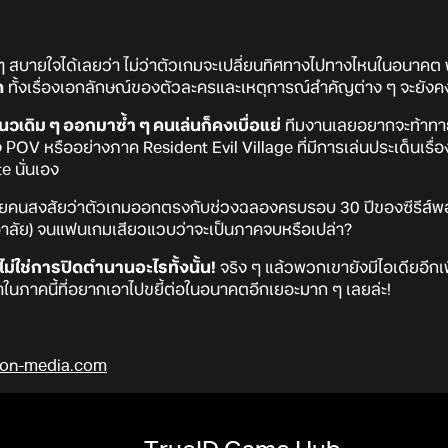
้แฟน ๆ สบายใจได้เลยว่า ไม่ว่าตัวเกมจะเปลี่ยนทิศทางไปทางไหนในอนาค
ด
ทั้งเรื่องเอกลักษณ์ของตัวละครและเหตุการณ์สำคัญต่าง ๆ จะยังคง
นวเดิม ๆ ออกมาซ้ำ ๆ คนเล่นก็คงเบื่อแย่
ทีมงานเลยอยากจะท้าทายสิ
POV หรืออย่างภาค Resident Evil Village ที่มีการเล่นประเด็นเร
e นั่นเอง
ลายคนสงสัยว่าตัวเกมออกตรงกับช่วงฉลองครบรอบ 30 ปีของซีรีส์พอด
้อาลัย) จนแฟนเกมเสียวแวบว่าจะเป็นภาคจบหรือเปล่า?
ไม่ใช่การปิดตำนานอะไรทั้งนั้น!
จริง ๆ แล้วพวกเขายังมีไอเดียอีกเพี
มาในภาคนี้ที่อยากเอาไปขยี้ต่อในอนาคตอีกเยอะมาก ๆ เลยล่ะ!
on-media.com