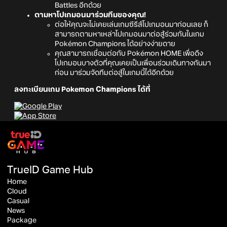
Battles อีกด้วย
ตามหาโปเกมอนมาร่วมทีมของคุณ!
ต่อให้คุณจะไม่เคยเล่นเกมซีรีส์โปเกมอนมาก่อนเลย ก็
สามารถตามหาเหล่าโปเกมอนมาต่อสู้ร่วมกันในเกม
Pokémon Champions ได้อย่างง่ายดาย
คุณสามารถเชื่อมต่อกับ Pokémon HOME เพื่อดึง
โปเกมอนบางตัวที่คุณเคยเป็นเพื่อนร่วมเดินทางกันมา
ก่อน มาร่วมจัดทีมต่อสู้ในเกมนี้ได้อีกด้วย
ลงทะเบียนเกม Pokemon Champions ได้ที่
TrueID Game Hub
Home
Cloud
Casual
News
Package