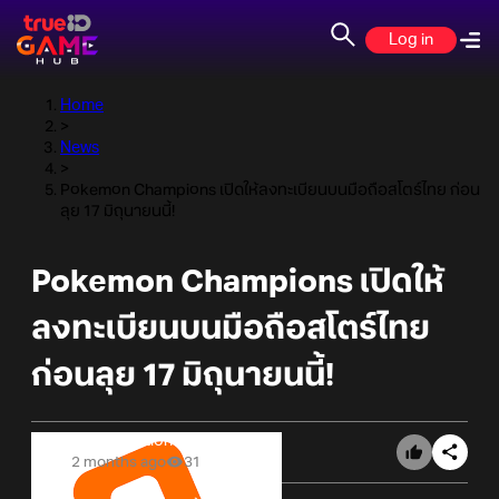
Log in
Home
>
News
>
Pokemon Champions เปิดให้ลงทะเบียนบนมือถือสโตร์ไทย ก่อน
ลุย 17 มิถุนายนนี้!
Pokemon Champions เปิดให้
ลงทะเบียนบนมือถือสโตร์ไทย
ก่อนลุย 17 มิถุนายนนี้!
Online Station
2 months ago
31