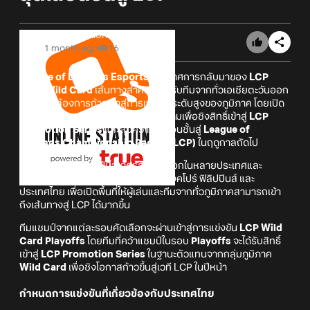
Online Station
1 month ago
16
League of Legends Esports
ประกาศการกลับมาของ
LCP
2026 Wild Card
เส้นทางสำคัญสำหรับทีมจากทั่วเอเชียตะวันออก
เฉียงใต้ที่ต้องการก้าวเข้าสู่การแข่งขันระดับสูงของภูมิภาค โดยเปิด
โอกาสให้ทีมจากหลายประเทศได้ลงสนามเพื่อชิงสิทธิ์เข้าสู่
LCP
Promotion Series
และลุ้นคว้าตั๋วเลื่อนชั้นสู่
League of
Legends Championship Pacific (LCP)
ในฤดูกาลถัดไป
LCP Wild Card
ในปีนี้จะจัดรอบคัดเลือกในหลายประเทศและ
ภูมิภาค รวมถึง อินโดนีเซีย มาเลเซีย สิงคโปร์ ฟิลิปปินส์ และ
ประเทศไทย เพื่อเปิดพื้นที่ให้ผู้เล่นและทีมจากทั่วภูมิภาคสามารถเข้า
ถึงเส้นทางสู่ LCP ได้มากขึ้น
ทีมแชมป์จากแต่ละรอบคัดเลือกจะผ่านเข้าสู่การแข่งขัน
LCP Wild
Card Playoffs
โดยทีมที่คว้าแชมป์ในรอบ
Playoffs
จะได้รับสิทธิ์
เข้าสู่
LCP Promotion Series
ในฐานะตัวแทนจากกลุ่มภูมิภาค
Wild Card
เพื่อชิงโอกาสก้าวขึ้นสู่เวที LCP ในปีหน้า
กำหนดการแข่งขันที่เกี่ยวข้องกับประเทศไทย