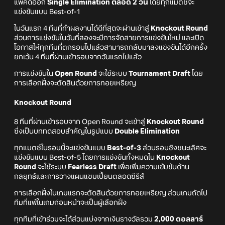
แพ้คัดออก
Single Elimination ตลอด 2 วัน
โดยทุกแมตช์จะ
แข่งขันแบบ Best-of-1
ในวันแรก 4 ทีมที่ทำผลงานได้ดีที่สุดจะผ่านเข้าสู่
Knockout Round
ส่วนการแข่งขันในวันที่สองจะมีการจัดสายการแข่งขันใหม่ และเปิด
โอกาสให้ทุกทีมที่ตกรอบไปแล้วสามารถกลับมาลงแข่งขันได้อีกครั้ง
ยกเว้น 4 ทีมที่ผ่านเข้ารอบจากวันแรกไปแล้ว
การแข่งขันใน
Open Round
จะใช้ระบบ
Tournament Draft
โดย
การเลือกฝั่งจะตัดสินด้วยการทอยเหรียญ
Knockout Round
8 ทีมที่ผ่านเข้ารอบจาก Open Round จะเข้าสู่
Knockout Round
ซึ่งเป็นบททดสอบสำคัญในรูปแบบ
Double Elimination
ทุกแมตช์ในรอบนี้จะแข่งขันแบบ
Best-of-3
ส่วนรอบชิงชนะเลิศจะ
แข่งขันแบบ Best-of-5 โดยการแข่งขันทั้งหมดใน
Knockout
Round
จะใช้ระบบ
Fearless Draft
เพื่อเพิ่มความเข้มข้นด้าน
กลยุทธ์และการวางแผนแชมเปี้ยนตลอดซีรีส์
การเลือกฝั่งในเกมแรกจะตัดสินด้วยการทอยเหรียญ ส่วนเกมถัดไป
ทีมที่แพ้ในเกมก่อนหน้าจะเป็นผู้เลือกฝั่ง
ทุกทีมที่เข้าร่วมจะได้ส่วนแบ่งจากเงินรางวัลรวม
2,000 ดอลลาร์