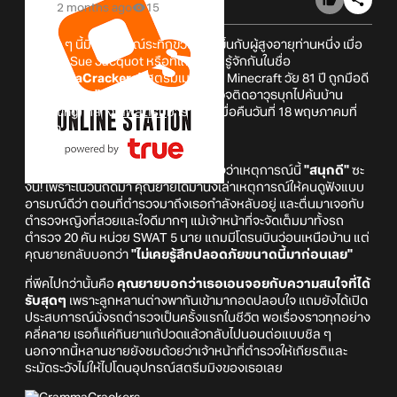
2 months ago
15
เมื่อเร็ว ๆ นี้มีเหตุการณ์ระทึกขวัญเกิดขึ้นกับผู้สูงอายุท่านหนึ่ง เมื่อ
คุณยาย Sue Jacquot หรือที่แฟนคลับรู้จักกันในชื่อ
"GrammaCrackers"
สตรีมเมอร์เกม Minecraft วัย 81 ปี ถูกมือดี
ป่วนด้วยการ
"แจ้งความเท็จ"
ให้ตำรวจติดอาวุธบุกไปค้นบ้าน
(Swatting) กลาง
ไลฟ์สตรีม
มาราธอนเมื่อคืนวันที่ 18 พฤษภาคมที่
ผ่านมา
แต่แทนที่จะตกใจกลัว คุณยายกลับมองว่าเหตุการณ์นี้
"สนุกดี"
ซะ
งั้น! เพราะในวันถัดมา คุณยายได้มานั่งเล่าเหตุการณ์ให้คนดูฟังแบบ
อารมณ์ดีว่า ตอนที่ตำรวจมาถึงเธอกำลังหลับอยู่ และตื่นมาเจอกับ
ตำรวจหญิงที่สวยและใจดีมากๆ แม้เจ้าหน้าที่จะจัดเต็มมาทั้งรถ
ตำรวจ 20 คัน หน่วย SWAT 5 นาย แถมมีโดรนบินว่อนเหนือบ้าน แต่
คุณยายกลับบอกว่า
"ไม่เคยรู้สึกปลอดภัยขนาดนี้มาก่อนเลย"
ที่พีคไปกว่านั้นคือ
คุณยายบอกว่าเธอเอนจอยกับความสนใจที่ได้
รับสุดๆ
เพราะลูกหลานต่างพากันเข้ามากอดปลอบใจ แถมยังได้เปิด
ประสบการณ์นั่งรถตำรวจเป็นครั้งแรกในชีวิต พอเรื่องราวทุกอย่าง
คลี่คลาย เธอก็แค่กินยาแก้ปวดแล้วกลับไปนอนต่อแบบชิล ๆ
นอกจากนี้หลานชายยังชมด้วยว่าเจ้าหน้าที่ตำรวจให้เกียรติและ
ระมัดระวังไม่ให้ไปโดนอุปกรณ์สตรีมมิงของเธอเลย