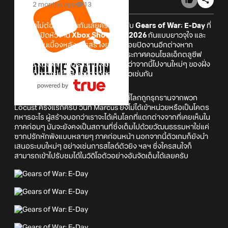
2 months ago
13
เรียกว่าไม่ต้องรอนานกันเลยครับสำหรับ
Gears of War: E-Day
ที่
มีทั้งโชว์เปิดหัวงาน
Xbox Showcase 2026
กันแบบยาวจุใจ และ
ยังมีเซสชั่นเบื้องหลังการสร้างยาวๆ คอยปิดงานอีกต่างหาก
นอกจากนี้ Gears of War: E-Day ยังประกาศคอนโซลเอ็กตลูซีฟ
สำหรับ Xbox เท่านั้น ราวกับจะประกาศว่าจากนี้ไปงานใหม่ๆ ของฝั่ง
Xbox ก็อาจจะไม่ไปลงเครื่องอีกค่ายแล้วเช่นกัน
Gears of War: E-Day
เล่าเรื่องในวันที่โลกถูกรุกรานจากพวก
Locust ครั้งแรกครับ วันที่ Marcus ยังไม่ได้เข้าหน่วยหรือเป็นโคตร
ทหารอะไร ผู้สร้างบอกว่าเราจะได้เห็นโลกที่แตกต่างจากที่เคยเห็นใน
ภาคก่อนๆ มันจะยังคงเป็นสถานที่ซึ่งเต็มไปด้วยวัฒนธรรมหาใช่แค่
ซากปรักหักพังแบบหลายๆ ภาคก่อนหน้า นอกจากนี้ตัวเกมก็ยังนำ
เสนอระบบใหม่ๆ อย่างเช่นการสไลด์ตัวยิง ฯลฯ ซึ่งใครสนใจก็
สามารถเข้าไปรับชมได้ในวิดิโอตัวอย่างอันจัดเต็มได้เลยครับ