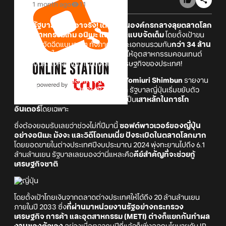
1 month ago
11
งานนี้รัฐบาลญี่ปุ่นเอาจริง! เตรียมปั้นองค์กรกลางลุยตลาดโลก
ดันอุตสาหกรรมเกม อนิเมะ และมังงะแบบจัดเต็ม
โดยตั้งเป้าขน
เงินลงทุนอัดฉีดแบบจุก ๆ ทั้งภาครัฐและเอกชนรวมกัน
กว่า 34 ล้าน
ล้านเยน
ภายในสิ้นปี 2033 เพื่อผลักดันให้อุตสาหกรรมคอนเทนต์
กลายเป็นหัวใจหลักในการขับเคลื่อนเศรษฐกิจของประเทศ!
หลังจากที่ก่อนหน้านี้สื่อท้องถิ่นอย่าง
Yomiuri Shimbun
รายงาน
เมื่อวันที่ 23 มิถุนายน 2026 ที่ผ่านมาว่า รัฐบาลญี่ปุ่นเริ่มขยับตัว
เตรียมตั้งองค์กรสนับสนุนนี้ขึ้นมาเพื่อเป็น
เสาหลักในการโก
อินเตอร์
โดยเฉพาะ
ซึ่งต้องยอมรับเลยว่าช่วงไม่กี่ปีมานี้
ซอฟต์พาวเวอร์ของญี่ปุ่น
อย่างอนิเมะ มังงะ และวิดีโอเกมเนี่ย ปังระเบิดในตลาดโลกมาก
โดยยอดขายในต่างประเทศปีงบประมาณ 2024 พุ่งทะยานไปถึง 6.1
ล้านล้านเยน รัฐบาลเลยมองว่านี่แหละคือ
คีย์สำคัญที่จะช่วยกู้
เศรษฐกิจชาติ
โดยตั้งเป้าโกยเงินจากตลาดต่างประเทศให้ได้ถึง 20 ล้านล้านเยน
ภายในปี 2033 ซึ่ง
ที่ผ่านมาหน่วยงานรัฐอย่างกระทรวง
เศรษฐกิจ การค้า และอุตสาหกรรม (METI) ต่างก็แยกกันทำผล