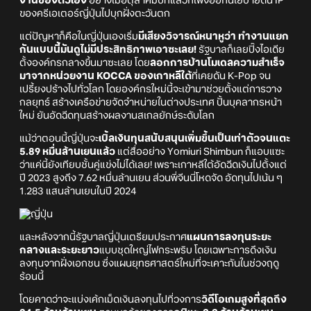
งานของตัวเอง
อย่างเมื่อตุลาคมปีที่แล้วก็เพิ่งออกนโยบายดัน IP
ของครีเอเตอร์ญี่ปุ่นไปบุกฝั่งตะวันตก
แต่ปัญหาก็คือในญี่ปุ่นเองเริ่ม
มีเสียงวิจารณ์หนาหูว่า ทำงานแยก
กันแบบนี้มันดูไม่มีประสิทธิภาพเอาซะเลย!
รัฐบาลก็เลยปิ๊งไอเดีย
ตั้งองค์กรกลางขึ้นมาซะเลย โดย
ลอกการบ้านโมเดลความสำเร็จ
มาจากหน่วยงาน KOCCA ของเกาหลีใต้
ที่เคยดัน K-Pop จน
เปรี้ยงปร้างไปทั่วโลก โดยองค์กรใหม่นี้จะเข้ามาช่วยตั้งแต่การวาง
กลยุทธ์ สร้างเครือข่ายจัดจำหน่ายในต่างประเทศ ปั้นบุคลากรหน้า
ใหม่ ยันอัดฉีดทุนสร้างผลงานสเกลยักษ์ระดับโลก
แม้ว่าตอนนี้ญี่ปุ่นจะ
เบิ้ลเงินทุนสนับสนุนเพิ่มขึ้นเป็นเท่าตัวจนแตะ
5.89 หมื่นล้านเยนแล้ว
แต่สื่ออย่าง Yomiuri Shimbun ก็แอบแซะ
ว่าแค่นี้ยังเทียบชั้นคู่แข่งไม่ได้เลย! เพราะเกาหลีใต้อัดฉีดเงินไปตั้งแต่
ปี 2023 สูงถึง 7.62 หมื่นล้านเยน ส่วนพี่จีนนี่โหดจัด อัดทุนไปเน้น ๆ
1.283 แสนล้านเยนในปี 2024
และหลังจากนี้รัฐบาลญี่ปุ่นเตรียมประกาศ
แผนการลงทุนระยะ
กลางและระยะยาว
แบบชุดใหญ่ไฟกระพริบ โดยเฉพาะการดึงเงิน
ลงทุนจากฝั่งเอกชน ซึ่งแผนยุทธศาสตร์ใหม่ที่จะเคาะกันในช่วงฤดู
ร้อนนี้
โดยคาดว่าจะแบ่งเค้กเม็ดเงินลงทุนไปที่วงการ
วิดีโอเกมสูงที่สุดถึง