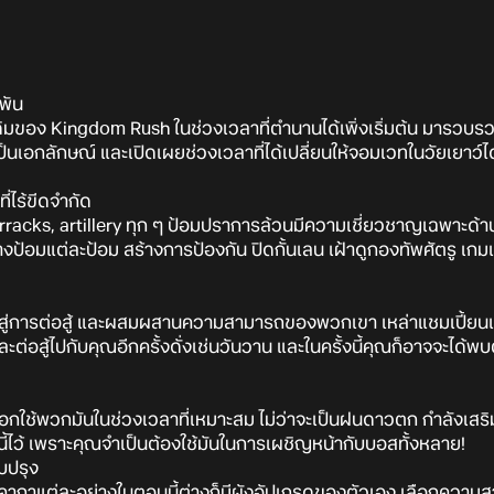
พัน
ดิมของ Kingdom Rush ในช่วงเวลาที่ตำนานได้เพิ่งเริ่มต้น มารวบรวมเ
็นเอกลักษณ์ และเปิดเผยช่วงเวลาที่ได้เปลี่ยนให้จอมเวทในวัยเยาว์ไ
่ไร้ขีดจำกัด
racks, artillery ทุก ๆ ป้อมปราการล้วนมีความเชี่ยวชาญเฉพาะด้าน
างป้อมแต่ละป้อม สร้างการป้องกัน ปิดกั้นเลน เฝ้าดูกองทัพศัตรู เ
าสู่การต่อสู้ และผสมผสานความสามารถของพวกเขา เหล่าแชมเปี้ยนแห่ง
ะต่อสู้ไปกับคุณอีกครั้งดั่งเช่นวันวาน และในครั้งนี้คุณก็อาจจะได้พบ
อกใช้พวกมันในช่วงเวลาที่เหมาะสม ไม่ว่าจะเป็นฝนดาวตก กำลังเส
ี้ไว้ เพราะคุณจำเป็นต้องใช้มันในการเผชิญหน้ากับบอสทั้งหลาย!
บปรุง
ะคาถาแต่ละอย่างในตอนนี้ต่างก็มีผังอัปเกรดของตัวเอง เลือกความ