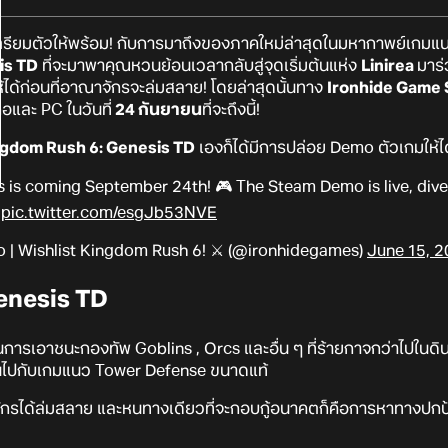
มเตรียมตัวให้พร้อม! กับการมาถึงของภาคใหม่ล่าสุดในมหากาพย์เก
is TD
ที่จะมาพาคุณหวนย้อนเวลากลับสู่จุดเริ่มต้นแห่ง
Linirea
มาร่
ห้ได้ก่อนที่อาณาจักรจะล่มสลาย! โดยล่าสุดนั้นทาง
Ironhide Game 
อและ PC ในวันที่
24 กันยายน
ที่จะถึงนี้!
gdom Rush 6: Genesis TD
เองก็ได้มีการปล่อย Demo ตัวเกมให้
 is coming September 24th! 🎮 The Steam Demo is live, dive
pic.twitter.com/esgJb53NVE
 | Wishlist Kingdom Rush 6! ⚔ (@ironhidegames)
June 15, 
enesis TD
นการเอาชนะกองทัพ Goblins , Orcs และอื่น ๆ ที่ร้ายกาจกว่าไปใน
ินไปกับเกมแนว Tower Defense ขนาดแท้
กรได้ล่มสลาย และหนทางเดียวที่จะกอบกู้อนาคตก็คือการหาทางปกป้อ