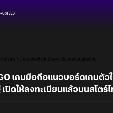
p-up
FAQ
ซีรีส์ LINE เกมเศรษฐี เปิดให้ลงทะเบียนแล้วบนสโตร์ไทย
GO เกมมือถือแนวบอร์ดเกมตัวให
 เปิดให้ลงทะเบียนแล้วบนสโตร์