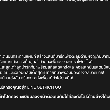
ต๋าเดินบนกระดานแผนที่ สร้างแลนด์มาร์กเพื่อตะลุยด่านผจญภัยมาก
ร์คและแย่งมาร์เบิ้ลสุดล้ำค่าของเพื่อนจากการหาไพ่ทาโรต์
ละลูกเต๋าสุดน่ารักที่มาพร้อมสกิลสุดแกร่งและคอลเลกชันแสตมป์แ
มินิเกมและอีเวนต์ลิมิเต็ดสุดท้าทายที่มาพร้อมของรางวัลมากมาย!
มทีม แข่งขัน หรือจะแกล้งเพื่อนก็ทำได้ทุกเมื่อ!
ดในโลกรอคุณอยู่ที่ LINE GETRICH GO
้าไปกดลงทะเบียนล่วงหน้าตัวเกมกันได้ที่ลิงก์สโตร์ด้านล่างได้เ