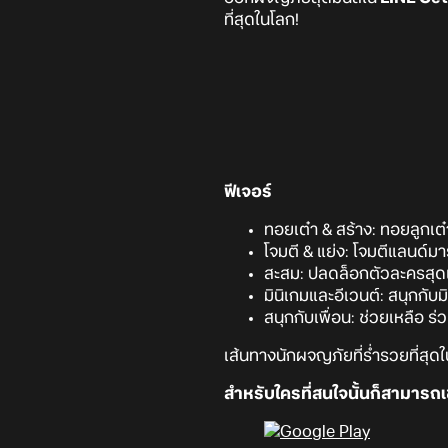
ที่สุดในโลก!
ฟีเจอร์
ทอยเต๋า & สร้าง: ทอยลูกเ
โจมตี & แย่ง: โจมตีแลนด์มา
สะสม: ปลดล็อกตัวละครสุดแ
มินิเกมและอีเวนต์: สนุกกับ
สนุกกับเพื่อน: ช่วยเหลือ ร่ว
เส้นทางนักผจญภัยที่ร่ำรวยที่สุ
สำหรับใครที่สนใจนั้นก็สามารถเข