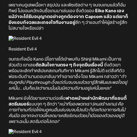
เพราะคนดูเสพเนื้อหา สรุปปม และพัซเซิลต่าง ๆ จนจบเกมแล้วก็อิ่ม
ทิพย์ ไม่ยอมควักเงินซื้อเกมมาเล่นเอง ซึ่งตัวของ
Eiko Kano เอง
แม้ว่าจะได้รับอนุญาตอย่างถูกต้องจาก Capcom แล้ว แต่เขาก็
ยังแอบกังวลและเกรงใจทีมงานอยู่
ลึก ๆ ว่าแอบทำให้ผู้สร้างรู้สึก
ไม่สบายใจหรือเปล่า
Resident Evil 4
จนกระทั่งเมื่อ Kano มีโอกาสได้เข้าพบกับ Shinji Mikami เป็นการ
ส่วนตัว เขาเลย
ตัดสินใจถามตรง ๆ ถึงจุดยืนเรื่องนี้
ซึ่งตัวเขา
พร้อมจะเลิกทำคลิปแคสเกมทันทีหาก Mikami รู้สึกไม่ดี แต่สิ่งทีตัว
พ่อระดับตำนานตอบกลับมาทำเอาเขาอึ้ง โดย Mikami กล่าวว่า "
ถ้า
คนดูคลิป Playthrough ตั้งแต่ต้นจนจบแล้วเขารู้สึกฟินและพอใจอยู่
แค่นั้น... มันก็แปลว่าเกมนั้นมันมีความดีงามอยู่แค่นั้นแหละ
"
Mikami ยังได้ขยายความต่อเพื่อ
ฟาดหน้าเหล่านักพัฒนาที่แอนตี้
สตรีมเมอร์
แบบจุก ๆ อีกว่า "
หน้าที่ของพวกเรา (คนสร้างเกม) คือ
การทำเกมที่ต่อให้คนดูคนอื่นเล่นจนจบไปแล้ว ก็ยังเกิดอาการคันไม้
คันมือ อยากจะดาวน์โหลดมาเคลียร์เกมด้วยน้ำมือของตัวเองอยู่ดี
เพราะฉะนั้น สตรีมต่อไปเถอะ
"