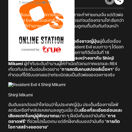
1 month ago
10
เมื่อสตรีมเมอร์กลัวว่าการสปอยล์เนื้อหาจะทำค่ายเกมเจ๊ง แต่ตัวพ่อ
Resident Evil กลับตอบกลับมาแบบโคตรเท่จนต้องกราบใจ! เรียกว่า
กลายเป็นที่ทำเอาเหล่าสตรีมเมอร์และคนดูเกมตื้นตันกันถ้วนหน้า
เลย
เมื่อ
Eiko Kano ตลกและยูทูบเบอร์ชื่อดังชาวญี่ปุ่น
ผู้ขึ้นชื่อเรื่อง
การทำคลิป Playthrough เกมซีรี่ส์ Resident Evil แบบกาว ๆ ได้ออก
มา
เผยเรื่องราวสุดเอ็กซ์คลูซีฟ
ผ่านรายการทีวีเมื่อวันที่ 18
มิถุนายน 2026 ที่ผ่านมา ถึง
บทสนทนาระหว่างเขากับ Shinji
Mikami
ผู้กำกับระดับตำนานผู้ให้กำเนิดตัวเกมภาคแรกและ RE4
เกี่ยวกับประเด็นอ่อนไหวอย่าง "
การสตรีมเกมสปอยล์เนื้อหา
" ซึ่ง
คำตอบที่ได้รับบอกเลยว่าเท่ระเบิดสมเป็นตัวพ่อของวงการจริง
Shinji Mikami
อันดับแรกต้องเข้าใจก่อนว่าในประเทศญี่ปุ่น ประเด็นเรื่องการไลฟ์
สตรีมหรือทำคลิปแคสเกมลงยูทูบเนี่ย เป็น
เรื่องที่ละเอียดอ่อนและ
เสียงแตกในหมู่ผู้พัฒนาเกม
มาก ๆ ฝั่งนึงก็มองว่ามันคือ "
การ
ตลาดฟรี
" ที่ช่วยโปรโมตเกม แต่อีกฝั่งกลับมองว่ามันคือ "
การตัด
โอกาสสร้างยอดขาย
"