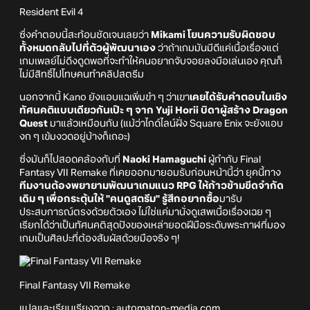
Resident Evil 4
ซึ่งคำตอบนี้สะท้อนชัดเจนเลยว่า
Mikami โยนความรับผิดชอบ
ทั้งหมดกลับไปที่ตัวผู้พัฒนาเอง
ว่าถ้าเกมมันมีดีแค่เนื้อเรื่องแต่
เกมเพลย์ไม่ดึงดูดพอที่จะทำให้คนอยากจับจอยลงมือเล่นเอง คุณก็
ไม่มีสิทธิ์ไปโทษคนทำคลิปสตรีม
นอกจากนี้ Kano ยังแอบแฉเพิ่มขำ ๆ ว่าเขา
เคยได้รับคำตอบในเชิง
ทัศนคติแบบเดียวกันเป๊ะ ๆ จาก Yuji Horii บิดาผู้สร้าง Dragon
Quest
มาแล้วเหมือนกัน (แม้ว่าไกด์ไลน์ฝั่ง Square Enix จะยังแอบ
งก ๆ เข้มงวดอยู่บ้างก็เถอะ)
ซึ่งมันก็ไปสอดคล้องกับที่
Naoki Hamaguchi
ผู้กำกับ Final
Fantasy VII Remake ที่เคยออกมายอมรับก่อนหน้านี้ว่า ยุคนี้ทาง
ทีมงานต้องพยายามพัฒนาเกมแนว RPG ให้ก้าวข้ามขีดจำกัด
เดิม ๆ เพื่อกระตุ้นให้ "คนดูสตรีม" รู้สึกอยากซื้อ
มารับ
ประสบการณ์ตรงด้วยตัวเอง ไม่ใช่แค่มานั่งดูเสพเนื้อเรื่องเฉย ๆ
เรียกได้ว่าเป็นทัศนคติสุดปังของเหล่ายอดฝีมือระดับพระกาฬที่มอง
เกมเป็นศิลปะที่ต้องสัมผัสด้วยมือจริง ๆ!
Final Fantasy VII Remake
แปลและเรียบเรียงจาก :
automaton-media.com