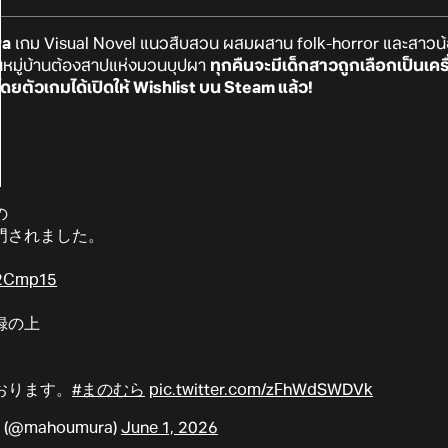
ra
เกม Visual Novel แนวสืบสวน ผสมผสาน folk-horror และสาว
าในหมู่บ้านต้องสาปแห่งมวนบุปผา
ทุกคืนจะมีเด็กสาวถูกเลือกเป็นเคร
โดยตัวเกมได้เปิดให้ Wishlist บน Steam แล้ว!
の
開門されました。
fI2Cmp15
録の上
おります。
#まのむら
pic.twitter.com/zFhWdSWDVk
@mahoumura)
June 1, 2026