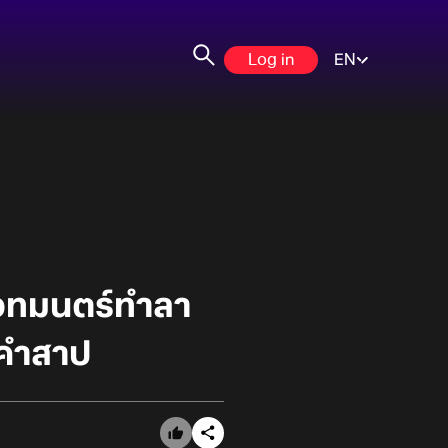
Log in
EN
วทมนตร์ทำลา
งคำสาป