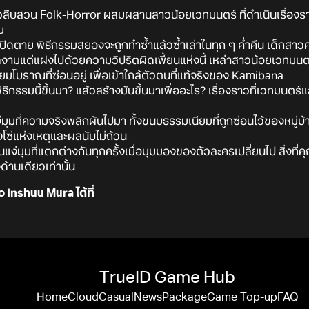
วสืบสวน Folk-Horror ผสมผสานสาวน้อยเวทมนตร์ ที่ดำเนินเรื่องราวใ
ณ
ูกปิดตาย พิธีกรรมสยองจะถูกทำซ้ำแล้วซ้ำเล่าในทุก ๆ ค่ำคืน เด็กสาวค
่งดงามแต่แฝงไปด้วยความวิปริตผิดเพี้ยนแห่งนี้ เหล่าสาวน้อยเวทมน
มโบราณที่ซ่อนอยู่ เพื่อเข้าใกล้ตัวตนที่แท้จริงของ Kamibana
ิธีกรรมนี้ขึ้นมา? แล้วสร้างมันขึ้นมาเพื่ออะไร? เรื่องราวที่เวทมนตร
ง่มุมที่ความจริงพลิกผันไปมา ทั้งขนบธรรมเนียมที่ถูกซ่อนไว้ของหมู่
งโซ่แห่งเหตุและผลนับไม่ถ้วน
็นแง่มุมที่แตกต่างกันทุกครั้งเมื่อมุมมองของตัวละครเปลี่ยนไป สิ่งที่คุ
้านเดียวเท่านั้น
Inshuu Mura ได้ที่
TrueID Game Hub
Home
Cloud
Casual
News
Package
Game Top-up
FAQ