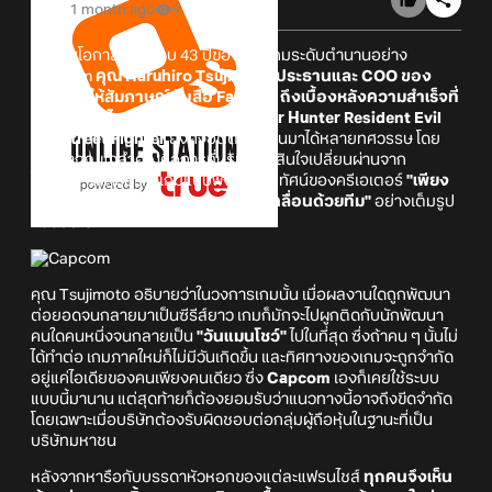
1 month ago
9
เนื่องในโอกาสครบรอบ 43 ปีของค่ายเกมระดับตำนานอย่าง
Capcom
คุณ Haruhiro Tsujimoto ประธานและ COO ของ
บริษัทได้ให้สัมภาษณ์กับสื่อ Famitsu
ถึงเบื้องหลังความสำเร็จที่
ทำให้แฟรนไชส์เรือธงอย่าง Monster Hunter Resident Evil
และ Street Fighter
ยังคงฮิตติดลมบนมาได้หลายทศวรรษ โดย
แง้มว่ากุญแจสำคัญคือการที่บริษัทตัดสินใจเปลี่ยนผ่านจาก
โครงสร้างการสร้างเกมแบบพึ่งพาวิสัยทัศน์ของครีเอเตอร์
"เพียง
คนเดียว"
มาเป็นการสร้างเกมที่
"ขับเคลื่อนด้วยทีม"
อย่างเต็มรูป
แบบนั่นเอง
คุณ Tsujimoto อธิบายว่าในวงการเกมนั้น เมื่อผลงานใดถูกพัฒนา
ต่อยอดจนกลายมาเป็นซีรีส์ยาว เกมก็มักจะไปผูกติดกับนักพัฒนา
คนใดคนหนึ่งจนกลายเป็น
"วันแมนโชว์"
ไปในที่สุด ซึ่งถ้าคน ๆ นั้นไม่
ได้ทำต่อ เกมภาคใหม่ก็ไม่มีวันเกิดขึ้น และทิศทางของเกมจะถูกจำกัด
อยู่แค่ไอเดียของคนเพียงคนเดียว ซึ่ง
Capcom
เองก็เคยใช้ระบบ
แบบนี้มานาน แต่สุดท้ายก็ต้องยอมรับว่าแนวทางนี้อาจถึงขีดจำกัด
โดยเฉพาะเมื่อบริษัทต้องรับผิดชอบต่อกลุ่มผู้ถือหุ้นในฐานะที่เป็น
บริษัทมหาชน
หลังจากหารือกับบรรดาหัวหอกของแต่ละแฟรนไชส์
ทุกคนจึงเห็น