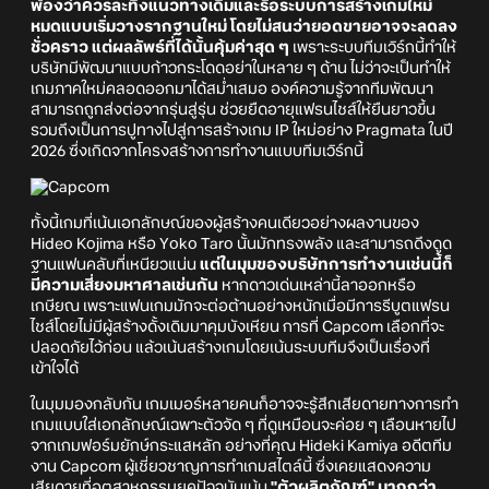
พ้องว่าควรละทิ้งแนวทางเดิมและรื้อระบบการสร้างเกมใหม่
หมดแบบเริ่มวางรากฐานใหม่ โดยไม่สนว่ายอดขายอาจจะลดลง
ชั่วคราว แต่ผลลัพธ์ที่ได้นั้นคุ้มค่าสุด ๆ
เพราะระบบทีมเวิร์กนี้ทำให้
บริษัทมีพัฒนาแบบก้าวกระโดดอย่าในหลาย ๆ ด้าน ไม่ว่าจะเป็นทำให้
เกมภาคใหม่คลอดออกมาได้สม่ำเสมอ องค์ความรู้จากทีมพัฒนา
สามารถถูกส่งต่อจากรุ่นสู่รุ่น ช่วยยืดอายุแฟรนไชส์ให้ยืนยาวขึ้น
รวมถึงเป็นการปูทางไปสู่การสร้างเกม IP ใหม่อย่าง Pragmata ในปี
2026 ซึ่งเกิดจากโครงสร้างการทำงานแบบทีมเวิร์กนี้
ทั้งนี้เกมที่เน้นเอกลักษณ์ของผู้สร้างคนเดียวอย่างผลงานของ
Hideo Kojima หรือ Yoko Taro นั้นมักทรงพลัง และสามารถดึงดูด
ฐานแฟนคลับที่เหนียวแน่น
แต่ในมุมของบริษัทการทำงานเช่นนี้ก็
มีความเสี่ยงมหาศาลเช่นกัน
หากดาวเด่นเหล่านี้ลาออกหรือ
เกษียณ เพราะแฟนเกมมักจะต่อต้านอย่างหนักเมื่อมีการรีบูตแฟรน
ไชส์โดยไม่มีผู้สร้างดั้งเดิมมาคุมบังเหียน การที่ Capcom เลือกที่จะ
ปลอดภัยไว้ก่อน แล้วเน้นสร้างเกมโดยเน้นระบบทีมจึงเป็นเรื่องที่
เข้าใจได้
ในมุมมองกลับกัน เกมเมอร์หลายคนก็อาจจะรู้สึกเสียดายทางการทำ
เกมแบบใส่เอกลักษณ์เฉพาะตัวจัด ๆ ที่ดูเหมือนจะค่อย ๆ เลือนหายไป
จากเกมฟอร์มยักษ์กระแสหลัก อย่างที่คุณ Hideki Kamiya อดีตทีม
งาน Capcom ผู้เชี่ยวชาญการทำเกมสไตล์นี้ ซึ่งเคยแสดงความ
เสียดายที่อุตสาหกรรมยุคปัจจุบันเน้น
"ตัวผลิตภัณฑ์" มากกว่า