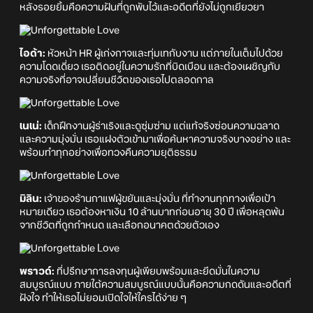
หลังรอยยิ้มคือความฝันที่ถูกพับไว้และอดีตที่ยังไม่ถูกเยียวยา
ไอด้า:
หัวหน้า HR ผู้เก่งกาจและทุ่มเทกับงาน แต่ภายในเต็มไปด้วย
ความโดดเดี่ยว เธอติดอยู่ในความรักที่บิดเบือน และต้องเผชิญกับ
ความจริงที่อาจเปลี่ยนชีวิตของเธอไปตลอดกาล
เนเน่:
เด็กฝึกงานผู้ร่าเริงและดูซุ่มซ่าม แต่แท้จริงซ่อนความฉลาด
และความมุ่งมั่น เธอแฝงตัวเข้ามาเพื่อค้นหาความจริงบางอย่าง และ
พร้อมทำทุกอย่างเพื่อทวงคืนความยุติธรรม
มิลิน:
เจ้าของร้านกาแฟผู้ขยันและมุ่งมั่น ที่ทำงานทุกทางเพื่อเป้า
หมายเดียว เธอต้องหาเงิน 10 ล้านบาทก่อนอายุ 30 ปี เพื่อหลุดพ้น
จากชีวิตที่ถูกกำหนด และเลือกอนาคตด้วยตัวเอง
พราวด์:
ที่ปรึกษาการลงทุนผู้เพียบพร้อมและยึดมั่นในความ
สมบูรณ์แบบ ภายใต้ความสมบูรณ์แบบนั้นคือความกดดันและอดีตที่
ฝังใจ ทำให้เธอไม่ยอมเปิดใจให้ใครได้ง่าย ๆ