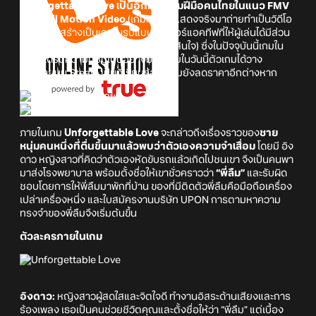
Unforgettable Love
เป็นอีกหนึ่งเกมฝีมือคนไทยในแนว FMV
หรือ Full Motion Video
(เกมที่ใช้คนแสดงจริงมาถ่ายทำเป็นวิดีโอ
แล้วนำมาสร้างเป็นเกมในรูปแบบอินเทอร์แอคทีฟที่ให้ผู้เล่นได้มีส่วน
ร่วมในการดำเนินเรื่องราวผ่านการตัดสินใจ) ซึ่งในปัจจุบันนี้เกมใน
แนวนี้ได้รับความนิยมเป็นอย่างมาก โดยในวันนี้ตัวเกมได้วาง
จำหน่ายบน Steam เป็นที่เรียบร้อย แถมยังลดราคาอีกต่างหาก
ภายในเกม
Unforgettable Love
จะกล่าวถึงเรื่องราวของ
ชาย
หนุ่มคนหนึ่งที่ตื่นขึ้นมาแล้วพบว่าตัวเองความจำเสื่อม
โดยมี อิง
ดาว หญิงสาวที่คิดว่าตัวเองหัดขับรถแล้วเกิดไปชนเขา จึงเป็นคนพา
มาส่งโรงพยาบาล พร้อมตั้งชื่อให้เขาชั่วคราวว่า
“พี่ลืม”
และรับผิด
ชอบโดยการให้พี่ลืมมาพักที่บ้าน ของที่มีติดตัวพี่ลืมคือมือถือเครื่อง
เปล่าเครื่องหนึ่ง และใบสมัครงานบริษัท UPON การตามหาความ
ทรงจำของพี่ลืมจึงเริ่มต้นขึ้น
ตัวละครภายในเกม
อิงดาว:
หญิงสาวผู้สดใสและจิตใจดี ทำงานอิสระด้านเสียงและการ
ร้องเพลง เธอเป็นคนช่วยชีวิตคุณและตั้งชื่อให้ว่า “พี่ลืม” แต่เบื้อง