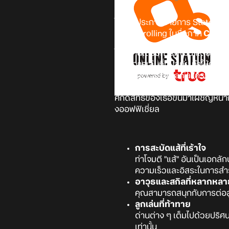
ในการประกาศรายการ State of Pl
Side Scrolling ในชื่อภาค
Castle
ในภาคนี้ได้รับการพัฒนาโดย Evil
ระบบการเล่นที่ทันสมัย ​​ทำให้กา
ของซีรีส์ Castlevania (ครบรอบ 4
ถูกโจมตีอย่างกะทันหันโดยฝูงสัตว
ศักดิ์สิทธิ์ของเธอขึ้นมาเผชิญหน
งออฟฟิเชี่ยล
การสะบัดแส้ที่เร้าใจ
ท่าโจมตี "แส้" อันเป็นเอกลัก
ความเร็วและอิสระในการสำ
อาวุธและสกิลที่หลากหลา
คุณสามารถสนุกกับการต่อสู้ไ
ลูกเล่นที่ท้าทาย
ด่านต่าง ๆ เต็มไปด้วยปริ
เท่านั้น