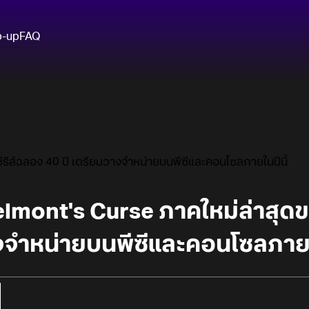
p-up
FAQ
รีส์ฉลอง 40 ปี เตรียมวางจำหน่ายบนพีซีและคอนโซลภายในปีนี้
lmont's Curse ภาคใหม่ล่าสุดข
งจำหน่ายบนพีซีและคอนโซลภายใน