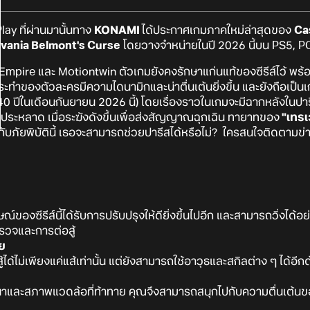
ay ที่ผ่านมานั้นทาง
KONAMI
ได้ประกาศเกมภาคใหม่ล่าสุดของ
Ca
vania Belmont's Curse
โดยวางจำหน่ายในปี 2026 นี้บน PS5, P
 Empire และ Motiontwin ตัวเกมยังคงรักษาแก่นแท้ของซีรีส์ไว้ พ
รกระทำของตัวละครมีความไดนามิกและน่าตื่นเต้นยิ่งขึ้น และยังถือเ
0 ปีในเดือนกันยายน 2026 นี้) โดยเรื่องราวในเกมจะมีฉากหลังในปาร
์ประหลาด เมื่อระฆังดังขึ้นเพื่อส่งสัญญาณฉุกเฉิน ทายาทของ
"เทรเ
้ากับภัยพิบัตินี้ เธอจะสามารถช่วยปารีสได้หรือไม่? ใครสนใจติดตา
ษณ์ของซีรีส์นี้ได้รับการปรับปรุงให้ดียิ่งขึ้นไปอีก และสามารถวิ่งได้อย
รวจและการต่อสู้
ย
ด้ไม่เพียงแค่แส้เท่านั้น แต่ยังสามารถใช้อาวุธและสกิลต่าง ๆ ได้อีก
ศนาและสภาพแวดล้อที่ท้าทาย คุณจึงสามารถสนุกไปกับความตื่นเต้นขอ