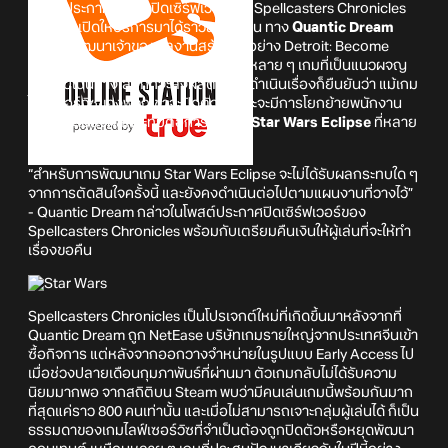
ทันทีที่ประกาศเตรียมปิดเซิร์ฟเวอร์เกม Spellcasters Chronicles
หลังจากเปิดให้บริการมาได้ราวสามเดือน ทาง
Quantic Dream
บริษัทผู้พัฒนาเจ้าของผลงานสร้างชื่ออย่าง Detroit: Become
Human, Beyond: Two Souls, และอีกหลาย ๆ เกมที่เป็นแนวผจญ
ภัยแบบเน้นทางเลือกที่จะส่งผลต่อการดำเนินเรื่องก็ยืนยันว่า แม้เกม
ไลฟ์เซอร์วิซของพวกเขาจะปิดตัวลงและจะมีการโยกย้ายพนักงาน
แต่มันจะไม่ส่งผลกระทบต่อการพัฒนา
Star Wars Eclipse
ที่หลาย
คนคาดหวังแน่นอน
“สำหรับการพัฒนาเกม Star Wars Eclipse จะไม่ได้รับผลกระทบใด ๆ
จากการตัดสินใจครั้งนี้ และยังคงดำเนินต่อไปตามแผนงานที่วางไว้”
- Quantic Dream กล่าวในโพสต์ประกาศปิดเซิร์ฟเวอร์ของ
Spellcasters Chronicles พร้อมกับเตรียมคืนเงินให้ผู้เล่นที่จะให้ทำ
เรื่องขอคืน
Spellcasters Chronicles เป็นโปรเจกต์ใหม่ที่เกิดขึ้นมาหลังจากที่
Quantic Dream ถูก NetEase บริษัทเกมรายใหญ่จากประเทศจีนเข้า
ซื้อกิจการ แต่หลังจากออกวางจำหน่ายในรูปแบบ Early Access ไป
เมื่อช่วงปลายเดือนกุมภาพันธ์ที่ผ่านมา ตัวเกมกลับไม่ได้รับความ
นิยมมากพอ จากสถิติบน Steam พบว่ามีคนเล่นเกมนี้พร้อมกันมาก
ที่สุดแค่ราว 800 คนเท่านั้น และเมื่อไม่สามารถเจาะกลุ่มผู้เล่นได้ ก็เป็น
ธรรมดาของเกมไลฟ์เซอร์วิซที่จำเป็นต้องถูกปิดตัวหรือหยุดพัฒนา