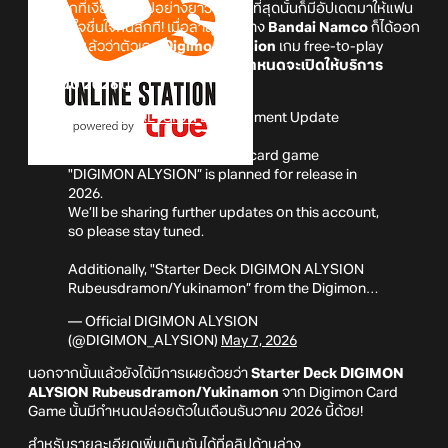
หลังจากที่เงียบหายไปอย่างยาวนาน ในที่สุดนั้นก็มีอัปเดตมาให้แฟน
ๆ ได้โล่งใจชื่นใจกันสักที! เมื่อล่าสุดนั้นทาง
Bandai Namco
ก็ได้ออก
มายืนยันแล้วว่าตัวเกม
Digimon Alysion
เกม free-to-play
online card game ของดิจิมอนนั้น
มีกำหนดจะเปิดให้บริการ
ภายในปี 2026
นี้!
#DIGIMONALYSION
Development Update
The new smartphone online card game
"DIGIMON ALYSION” is planned for release in
2026.
We’ll be sharing further updates on this account,
so please stay tuned.
Additionally, "Starter Deck DIGIMON ALYSION
Rubeusdramon/Yukinamon” from the Digimon…
— Official DIGIMON ALYSION
(@DIGIMON_ALYSION)
May 7, 2026
นอกจากนั้นแล้วยังได้มีการเผยด้วยว่า
Starter Deck DIGIMON
ALYSION
Rubeusdramon/Yukinamon
จาก Digimon Card
Game นั้นมีกำหนดปล่อยตัวในเดือนธันวาคม 2026 นี้ด้วย!
สำหรับรายละเอียดเพิ่มเติมกันได้ที่คลิปด้านล่าง