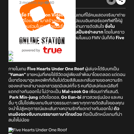
3 months ago
40
FMV หรือ Full Motion Video
นั้น เป็นเกมที่ใช้คนแสดงจริงมาถ่าย
ทำเป็นวิดีโอแล้วนำมาสร้างเป็นเกมในรูปแบบอินเทอร์แอคทีฟที่ให้ผู้
เล่นได้มีส่วนร่วมในการดำเนินเรื่องราวผ่านการตัดสินใจ
ซึ่งใน
ปัจจุบันนี้เกมในแนวนี้ได้รับความนิยมเป็นอย่างมาก
โดยในคราว
นี้ทางทีมงาน Online Station อีกหนึ่งเกมในแนว FMV นั่นก็คือ
Five
Hearts Under One Roof
ภายในเกม
Five Hearts Under One Roof
ผู้เล่นจะได้รับบทเป็น
“
Yuman”
ชายหนุ่มที่เคยใช้ชีวิตอยู่เพียงลำพังมาโดยตลอด แต่ตอน
นี้เขาต้องมาดูแลหอพักที่เต็มไปด้วยสีสันและกลิ่นอายของความรัก
ของเหล่าเหล่านางเอกสาวสุดมีเสน่ห์ทั้ง 5 คนที่มีเสน่ห์และนิสัยที่
แตกต่างกันออกไป ไม่ว่าจะเป็น
Mal-sook Go
เพื่อนเก่าที่แสนดี,
Park Min-jung
อดีตไอดอล,
Go Eun-bi
สาวสวยรุ่นน้อง และคน
อื่น ๆ นี่ไม่ใช่เพียงเกมจีบสาวธรรมดา เพราะทุกการตัดสินใจของคุณ
จะนำไปสู่เหตุการณ์และเส้นทางความรักที่แตกต่างกันออกไป
ตัว
เกมยังรองรับบทบรรยายภาษาไทยด้วย
ถือเป็นอีกหนึ่งเกมที่น่า
สนใจไม่น้อย