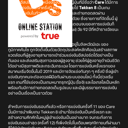
สมาคมอีสปอร์ตแห่งหนึ่งของประเทศญี่ปุ่นที่มีชื่อว่า
Care
ได้มีการ
จัดการแข่งขันประจำครึ่งปี ครั้งที่ 12 โดยใช้
Tekken 8
เป็นเกม
สำหรับแข่งขันในทัวร์นาเมนต์ดังกล่าว และถ่ายทอดสดผ่าน
YouTube ทางช่องหลักของสมาคมอีกด้วย ซึ่งรายการที่จัดขึ้นนี้ ผู้
เข้าแข่งขันทั้งหมดล้วนเป็นผู้สูงอายุ และตอนจบของการแข่งขันก็
เป็นคุณยายฮิซาโกะ ซาไค (Hisako Sakai) วัย 92 ปีที่คว้ารางวัลชนะ
เลิศไปครองครับ
สำหรับสมาคม Care นี้เป็นองค์กรที่ตั้งอยู่ในจังหวัดมิเอะ ของ
ภูมิภาคคันไซ ถูกจัดตั้งขึ้นด้วยวัตถุประสงค์หลักคือเน้นสร้างสภาพ
แวดล้อมที่ผู้สูงอายุสามารถเข้าร่วมแข่งขันอีสปอร์ตได้อย่างเป็น
กันเอง และส่งเสริมสุขภาวะของผู้สูงอายุ ช่วยให้ผู้สูงอายุดำเนินชีวิต
ได้อย่างมีสุขภาพดีและกระฉับกระเฉง โดยการแข่งขันครั้งแรกของ
สมาคมเริ่มจัดขึ้นในปี 2019 และมีการจัดแข่งกันทุก ๆ ครึ่งปี ซึ่งผู้เข้า
แข่งขันทุกคนจะต้องดวลฝีมือกันผ่านระบบออนไลน์ ทั้งนี้ช่วงเริ่ม
แรก เกมที่ใช้แข่งจะเป็นเกมหมากรุกญี่ปุ่น (โชงิ) และโอเทลโลเป็นหลัก
พร้อมกับมีการถ่ายทอดสดเต็มรูปแบบ และมีผู้บรรยายการแข่งขัน
อย่างเป็นเรื่องเป็นราวด้วย
สำหรับการแข่งขันรอบที่แล้ว หรือการแข่งขันครั้งที่ 11 ของ Care
นั้นมีการนำเพิ่มเกม Tekken 8 เข้ามาใช่แข่งขันเป็นครั้งแรก และ
สร้างความคึกคักในหมู่ผู้เข้าแข่งขันเป็นอย่างมาก จนกระทั่งการ
แข่งขันรอบล่าสุด (ครั้งที่ 12) ที่เพิ่งจัดไปในเดือนพฤศจิกายนที่ผ่านมา