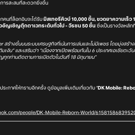
รสะสมที่สะดวกยิ่งขึ้น
ุกคนที่ล็อกอินจะได้รับ
มิสเทอรีคิวบ์ 10,000 ชิ้น, ขวดยาความเร็ว 
ั๋วอัญเชิญตุ๊กตาเวทระดับทั่วไป - วีรชน 50 ชิ้น
ซึ่งเป็นรางวัลหลักที
r สร้างขึ้นบนระบบเศรษฐกิจที่เน้นการเล่นและไม่มีเพชร โดยมุ่งสร้าง
มเงิน” และเสริมว่า “เนื่องจากเปิดพร้อมกันใน 6 ประเทศเอเชียตะวัน
ชิญทุกท่านติดตามการเปิดตัวในวันที่ 18 มิถุนายน”
ระกาศให้ทราบอีกครั้ง ดูข้อมูลเพิ่มเติมเกี่ยวกับ
‘DK Mobile: Rebo
book.com/people/DK-Mobile-Reborn-World/6158158683952