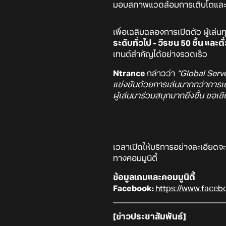
มอบสภาพแวดล้อมการเติบโตและกา
เพื่อเฉลิมฉลองการเปิดตัว ผู้เล่นท
ระดับทั่วไป - วีรชน 50 ชิ้น และต
เทนต์สำคัญได้อย่างรวดเร็ว
Ntrance
กล่าวว่า
“Global Serve
แข่งขันด้วยการเล่นมากกว่าการเติ
ผู้เล่นมาร่วมสนุกมากยิ่งขึ้น ขอเ
เวลาเปิดให้บริการอย่างละเอียดจะป
ทางคอมมูนิตี้
ข้อมูลเกมและคอมมูนิตี้
Facebook:
https://www.face
[ข่าวประชาสัมพันธ์]