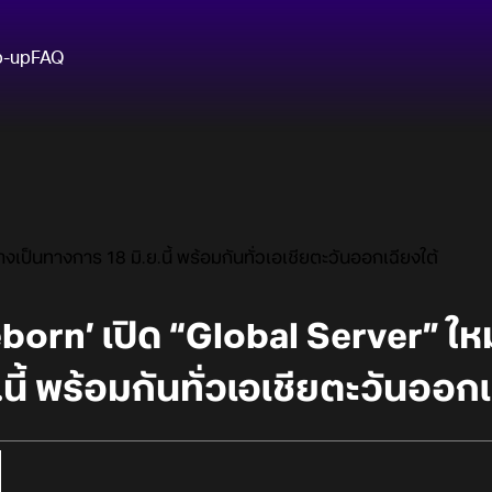
p-up
FAQ
งเป็นทางการ 18 มิ.ย.นี้ พร้อมกันทั่วเอเชียตะวันออกเฉียงใต้
born’ เปิด “Global Server” ใหม
นี้ พร้อมกันทั่วเอเชียตะวันออกเ