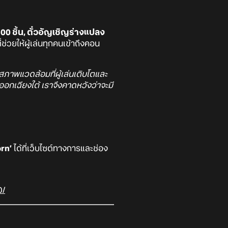
100 ชิ้น, ตั๋วอัญเชิญร่างแปลง
่ช่วยให้ผู้เล่นทุกคนเข้าถึงคอน
สภาพแวดล้อมที่ผู้เล่นเติบโตและ
ออกเฉียงใต้ เราจึงคาดหวังว่าจะมี
rn’
ได้ที่เว็บไซต์ทางการและช่อง
0/