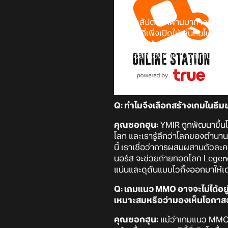
ช่วงสุดสัปดาห์ที่ผ่านมาทางทีมง
หน้าใหม่ที่เพิ่งเปิดให้เล่นกันไ
ตำแหน่งผู้กำกับ (Director), คุณ
ฝ่ายสื่อสารองค์กร (Communicatio
แล้วมาชมบทสัมภาษณ์กันเลยดีกว
Q: ทำไมจึงเลือกสร้างเกมในธี
คุณซอกฮุน:
YMIR ถูกพัฒนาขึ้นโด
โลก และเรารู้สึกว่าโลกของตำน
นี้ เราเชื่อว่าการผสมผสานตัวละ
นอร์ส จะช่วยถ่ายทอดโลก Legend 
แน่นและดุดันแบบไวกิ้งออกมาให้เด
Q: เกมแนว MMO อาจจะไม่ได้อยู่
เหมาะสมหรือว่ามองเห็นโอกาสอ
คุณซอกฮุน:
แม้ว่าเกมแนว MMO จะไ