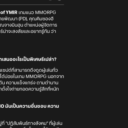
of YMIR
เกมแนว MMORPG
ฝ่ายพัฒนา (PD), คุณคิมซองฮี
คุณจางมินฮุน ตำแหน่งผู้จัดการ
์น่าจะสงสัยและอยากรู้กัน ว่า
เสนออะไรเป็นพิเศษรึเปล่า?
ปต์ที่สามารถดึงดูดผู้เล่นทั่ว
่พบได้บ่อยในเกม MMORPG นอกจาก
ดุดัน ความแข็งแกร่ง ตามตำนาน
ั้งใจถ่ายทอดความรู้สึกที่หนัก
 MMO มันเป็นความชื่นชอบ ความ
 "ปฏิสัมพันธ์ทางสังคม" ที่ผู้เล่น