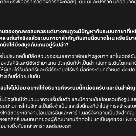
เซิร์ฟเวอร์ที่เราต้องการก็จะค่อยๆ เติบโตและฝังราก นี่คืออนาคตข
ล่นเกมของคุณพอสมควร แต่บางคนดูจะมีปัญหากับระบบกาชาที่เหมื
คคล แต่แท้จริงแล้วระบบกาชาสำคัญกับเกมนี้ขนาดไหน หรือมี
มากนักให้ยังสนุกกับเกมอยู่รึเปล่า?
ิการในประเทศนั้นมีสัดส่วนของระบบกาชาค่อนข้างสูงมาก แต่ในเวอร์ช
งวัลคีรีและดีซีร์เข้ามาแทน วัตถุดิบที่จำเป็นสำหรับการเติบโตเหล
เล่นได้รับวัลคีรีและดีซีร์ระดับฮีโร่ฟรีเมื่อถึงระดับที่กำหนด ซึ่งเปิดโ
างเต็มที่ด้วยเช่นกัน
่าสนใจไม่น้อย อยากให้อธิบายถึงระบบนี้หน่อยครับ และมันสำคัญ
นปัจจุบันมีจำนวนมากจนเริ่มอิ่มตัว และมีความซับซ้อนรวมถึงรูปแบบที
รมด้านการให้บริการเป็นสิ่งจำเป็น และสิ่งนี้เองที่นำไปสู่การสร้างระ
งใกล้ชิดระหว่างทีมโอเปอเรชันและพาร์ทเนอร์จึงกลายเป็นสิ่งสำคัญ ผ
เพียงแค่สิทธิ์และบทบาทของผู้พัฒนาเกมอีกต่อไป แต่เป็นยุคของ Live serv
ะอย่างยิ่งกับเหล่าพาร์ทเนอร์ของเรา