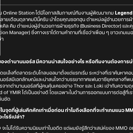
าน Online Station ได้มีโอกาสสัมภาษณ์ทีมงานผู้พัฒนาเกม
Legend 
ปเมื่อปลายเดือนตุลาคมปีนี้ครับ นำโดยคุณซอกฮุน ตำแหน่งผู้อำนวยการ
ไมเคิล คิม ตำแหน่งผู้อำนวยการฝ่ายธุรกิจ (Business Director) และ
n Manager) ซึ่งทางเราได้ถามคำถามที่เชื่อว่าเพื่อน ๆ ชาวเกมเมอร
่า
มของตำนานนอร์ส มีความน่าสนใจอย่างไร หรือทีมงานต้องการนำ
ยเล็งที่ตลาดระดับโกลบอลมาตั้งแต่แรกเริ่ม ระหว่างที่เราค้นหาคอนเซ
านนอร์สมีเอกลักษณ์และน่าสนใจกว่าบรรยากาศแฟนตาซียุคกลางที
ครจากตำนานนอร์สที่ผู้คนคุ้นเคยอย่าง Thor และ Loki เข้ากับความ
of YMIR ได้เป็นอย่างดี โดยเฉพาะในด้านการออกแบบการต่อสู้ที่เราต
่นชัด
ในจุดที่ผู้เล่นคึกคักเท่าเมื่อก่อน ทำไมถึงเลือกที่จะทำเกมแนว
ะไรรึเปล่า?
ม่ได้รับความนิยมเท่าในอดีต แต่ผมยังรู้สึกว่าเสน่ห์ของ MMO อยู่ที่