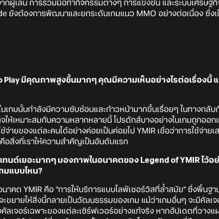
ขึ้นจากผู้เล่น การร่วมมือทำกิจกรรมต่างๆ การแข่งขัน และระบบเศรษฐกิ
de ยังต้องการพัฒนาและยกระดับเกมแนว MMO อย่างต่อเนื่อง ซึ่งเป
 Play มีคุณภาพสูงขึ้นมากๆ คุณมีความเห็นอย่างไรต่อเรื่องนี้ 
จในเกมนั้นกำลังมีความซับซ้อนและก้าวหน้ามากขึ้นเรื่อยๆ ในทางกลับกั
จให้เหมาะสมกับความหลากหลายนี้ โปรดักส์บางอย่างในเกมถูกออกแบบให้
ใช้จ่ายของแต่ละคนได้อย่างค่อยเป็นค่อยไป YMIR เชื่อว่าการใช้จ่ายเ
่คือสิ่งที่เราให้ความสำคัญเป็นอันดับแรก
อนเทนต์เยอะมากๆ มองภาพในอนาคตของ Legend of YMIR ไว้อย
นเกมแบบไหน?
าคต YMIR คือ "การให้บริการแบบไลฟ์เซอร์วิสที่ล้ำสมัย" ซึ่งพื้นฐา
ี่จะขยายให้สิ่งนี้กลายเป็นวัฒนธรรมของเกม แม้ว่าเกมอื่นๆ จะมีคัลเ
งคัลเจอร์เฉพาะของแต่ละเซิร์ฟเวอร์อย่างแท้จริง หากอัปเดตที่วา