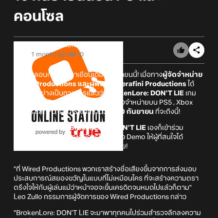
คอนโซล
Online Station
1 month ago
10
ความหลอนกำลังจะมาเยือนเดือนกันยายนนี้! เมื่อทาง
ผู้จัดจำหน่าย
Wired Productions และผู้พัฒนา Serafini Productions
ได้
ประกาศอย่างเป็นทางการแล้วว่า
BrokenLore: DON’T LIE
เกม
แนวสยองขวัญจิตวิทยามีกำหนดจะวางจำหน่ายบน PS5 , Xbox
Series และ PC (ผ่าน Steam) ในวันที่
10 กันยายน
ที่จะถึงนี้!
โดยในตอนนี้ตัวเกม
BrokenLore: DON’T LIE
เองก็เข้าร่วม
Steam Next Dest และก็มีการปล่อยตัว Demo ให้ผู้ที่สนใจได้
สามารถมาลิ้มรสความหลอนกันอยู่ด้วย!
"ที่ Wired Productions พวกเราสร้างชื่อเสียงขึ้นจากการส่งมอบ
ประสบการณ์สยองขวัญในแบบที่ไม่เหมือนใคร ที่จะสร้างความตรา
ตรึงใจให้กับผู้เล่นแม้ว่าหน้าจอจะขึ้นเครดิตจนหมดไปแล้วก็ตาม"
Leo Zullo กรรมการผู้จัดการของ Wired Productions กล่าว
"BrokenLore: DON’T LIE จะมาพาทุกคนไปร่วมสำรวจลึกลงความ