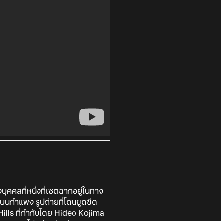
คคลที่หนึ่งที่เซตฉากอยู่ในทาง
สือบนกำแพง รูปถ่ายที่โดนขูดขีด
 Hills ที่กำกับโดย Hideo Kojima