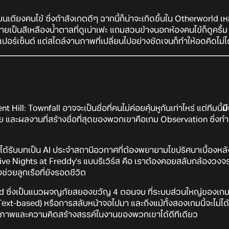
เตียงคนไข้ ซึ่งถ้าสังเกตดีๆ ฉากนี้ก็น่าจะเกิดขึ้นใน Otherworld เ
ยเป็นสีเหลืองน้ำตาลที่ดูเน่าเฟะ แถมสวนข้างนอกห้องคนไข้ก็ดูครึ้ม มี
อยเปอร์เซ็นต์ แต่สไตล์งานภาพที่เปลี่ยนไปอย่างชัดเจนก็ทำให้อดคิดไม่
 Hill: Townfall อาจจะเป็นชื่อที่คนไม่ค่อยคุ้นหูกันเท่าไหร่ แต่ทีมนี้
ม
ย และผลงานที่สร้างชื่อที่สุดของพวกเขาคือเกม Observation ซึ่งทำอ
ได้รับบทเป็น AI ประจำสถานีอวกาศที่ต้องพยายามไขปริศนาเบื้องหล
ive Nights at Freddy's แบบรีเวิร์ส คือ เราต้องคอยสลับกล้องวงจรป
่วยลูกเรือที่ยังรอดชีวิต
old ซึ่งเป็นแนวผจญภัยสยองขวัญ 4 ตอนจบ ที่ระบบส่วนใหญ่ของเกม
Text-based) หรือการสลับหน้าจอไปมา และถึงแม้ทั้งสองเกมนี้จะไม่ได้ด
คุณภาพและความคิดสร้างสรรค์ในงานของพวกเขาได้ดีทีเดียว