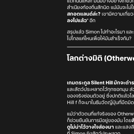
แต่ก็นั่นแหละ มันมีบางอย่างเกี่ย
สำเนียงท้องถิ่นสักนิด แม้มันจะไม่ใช
สกอตแลนด์ล่ะ?
เขามีความเกี่ยว
ลงไปแล้ว
" อีก
สรุปแล้ว Simon ไปทำอะไรมา และ
ไปไกลแค่ไหนเพื่อให้มันสำเร็จกัน?
โลกต่างมิติ (Otherw
เกมตระกูล Silent Hill มักจะด
และสัตว์ประหลาดไว้ทุกซอกมุม ส่วน
ของจริงซ่อนตัวอยู่ ซึ่งปกติแล้
Hill f ก็จะมาในธีมวัดญี่ปุ่นที่มืด
แม้ว่าตัวตนที่แท้จริงของ Otherw
ก็ช่วยยืนยันการมีอยู่ของมัน โดย
ส
ดูไม่น่าไว้วางใจส่องมา
และแสงสีแ
ที่ Simon ยิงสัตว์ประหลาด