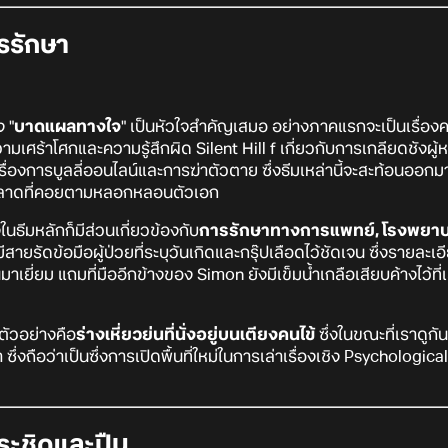
รรักษา
ง "
บาดแผลทางใจ
" เป็นหัวใจสำคัญเสมอ อย่างภาคแรกจะเป็นเรื่
เศร้าโศกและความรู้สึกผิด Silent Hill f เกี่ยวกับการเกลียดชังผู้ห
่องการบูลลี่ออนไลน์และการฆ่าตัวตาย ซึ่งธีมเหล่านี้จะสะท้อนออกมาผ่
หลาดที่คอยตามหลอกหลอนตัวเอก
งในธีมหลักก็มีส่วนเกี่ยวข้องกับ
การรักษาทางการแพทย์, โรงพยาบ
สายรัดข้อมือผู้ป่วยที่ระบุวันเกิดและกรุ๊ปเลือดไว้ชัดเจน ซึ่งรายล
คนมาเยี่ยม แถมที่มืออีกข้างของ Simon ยังมีเข็มน้ำเกลือเสียบค้างไว้ที
นตัวอย่างคือ
ร่างเหี่ยวย่นที่นั่งอยู่บนเตียงคนไข้
ซึ่งในขณะที่เราดูกัน
ึ่งถือว่าเป็นซึ่งการเปิดพื้นที่ใหม่ในการเล่าเรื่องเชิง Psychological
ระชิดและปืน