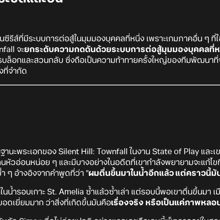
นซีรีส์ที่มีระบบการต่อสู้ในมุมมองบุคคลที่หนึ่ง เพราะเกมภาคอื่น ๆ ท
fall จะ
ยกระดับความกดดันด้วยระบบการต่อสู้มุมมองบุคคลที่หน
บล็อกและสวนกลับ ซึ่งถือเป็นความท้าทายครั้งใหญ่ของทีมพัฒนาที่จ
ที่จำกัด
นฐานะพระเอกของ Silent Hill: Townfall ในงาน State of Play และเข
นคนหัวอ่อนหน่อย ๆ และมีบางอย่างในอดีตที่เขากำลังพยายามจะแก้ไขที่ด
้ำ ๆ อ้างอิงจากคำพูดที่ว่า "
ผมตื่นขึ้นมาในน้ำอีกแล้ว แต่คราวนี้มั
ในน้ำรอบเกาะ St. Amelia ซ้ำแล้วซ้ำเล่า แต่รอบนี้พอเขาตื่นขึ้นมา เมือ
ยอดเยี่ยมมาก ว่าสิ่งที่เกิดขึ้นมันคือ
เรื่องจริง
หรือเป็นแค่ภาพหลอ