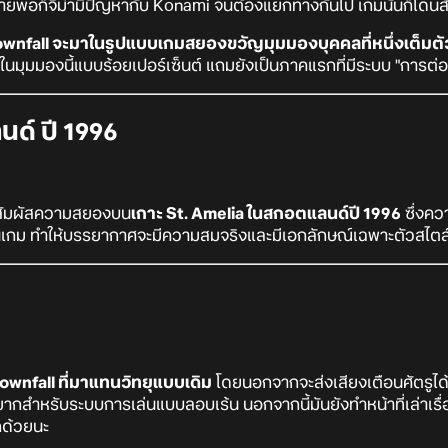
้ายพอก็จิม่ามีปัญหากับ Konami จนต้องแยกทางกันไป เกมนั้นก็โดนสั
 Townfall จะมาในรูปแบบเกมสยองขวัญมุมมองบุคคลที่หนึ่งเต็มต
ู้ในมุมมองนี้แบบร้อยเปอร์เซ็นต์ แถมยังเป็นภาคแรกที่มีระบบ "การต่อส
ด์ ปี 1996
ไปสัมผัสความสยองบน
เกาะ St. Amelia ในสกอตแลนด์ปี 1996
ซึ่งคว
้ในเกม ทำให้บรรยากาศจะมีความสมจริงและมีเอกลักษณ์เฉพาะตัวสไตล
wnfall ที่มาแทนวิทยุแบบเดิม
โดยนอกจากจะส่งเสียงเตือนศัตรูได้
ป็นมากสำหรับระบบการเล่นแบบลอบเร้น นอกจากนี้มันยังทำหน้าที่เล่า
กด้วยนะ