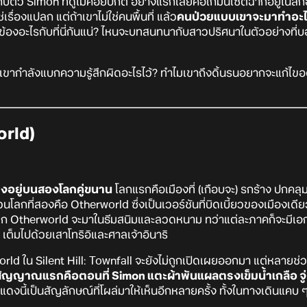
วกับตัว Simon ที่ดูไม่ค่อยปกติ อย่างแรกเลยคือเกมนี้เซ็ตฉากอยู่ในส
่เรื่องแปลก แต่ถ้าเขาไม่ใช่คนพื้นที่ แล้ว
คนป่วยแบบเขาจะมาทำอะไร
ข้องอะไรกับที่นี่กันแน่? ไหนจะบทสนทนากับสาวปริศนาในตัวอย่างที่บ
เขากำลังแบกความรู้สึกผิดอะไรไว้? ทำไมเขาถึงดิ้นรนอยากจะแก้ไข
orld)
ำรงอยู่บนสองโลกคู่ขนาน
โลกแรกคือเมืองที่ (เกือบจะ) รกร้าง ปกค
โลกที่สองคือ Otherworld ซึ่งเป็นเวอร์ชันที่บิดเบี้ยวของเมืองเดีย
วโลก Otherworld จะมาในธีมสนิมและลวดหนาม ทว่าแต่ละภาคก็จะมีเอก
มิด เต็มไปด้วยเสาโทริอิและศาลเจ้าอินาริ
orld ใน Silent Hill: Townfall จะยังไม่ถูกเปิดเผยออกมา แต่หลายช่ว
ัญญาณแรกคือตอนที่ Simon แตะผ้าพันแผลตรงเข็มน้ำเกลือ จู่ 
ดงนี้เป็นสัญลักษณ์ที่โผล่มาให้เห็นอีกหลายครั้ง ทั้งในทางเดินแคบ ๆ