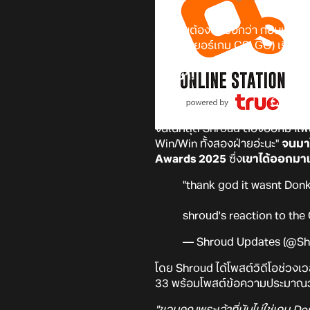
ก่อนอื่นต้องขอบอกว่า ก่อนหน้านี้
โปรเพลเยอร์เกม CS: GO) เรียกร้
นั่นทำให้เกิดประเด็นดราม่าและ
ด้วยซ้ำ!
จนในที่สุด Shroud ต้องออกมาโพส
Win/Win ทั้งสองฝ่ายอ่ะนะ"
จนมาใ
Awards 2025
ซึ่ง
เขาได้ออกมาเผ
"thank god it wasnt Don
shroud's reaction to th
— Shroud Updates (@S
โดย Shroud ได้โพสต์วิดีโอช่วงเว
33 พร้อมโพสต์ข้อความประมาณ
"ขอบคุณพระเจ้าที่มันไม่ใช่เกม 