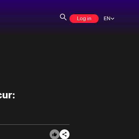
Log in
EN
ur: