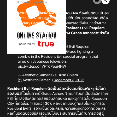
8 months ago
16
เรียกว่างานนี้แฟน ๆ
Resident Evil Requiem
ต้องชื่นชอบแน่นอน
เพราะว่าทางช่อง NHK ของประเทศญี่ปุนได้ปล่อยสารคดีพิเศษที่ชื่อ
ว่า Legendary Games Chronicle: Biohazard ซึ่งในบางช่วงบาง
ตอน
เปิดเผยให้เห็นเกมเพลย์ใหม่ของ Resident Evil Requiem
(ประมาณ 34 วินาที)
ที่ตัวละครเอกอย่าง Grace Ashcroft กำลัง
ต่อสู้และหลบหนีจากเหล่าซอมบี้อยู่
There was some new Resident Evil Requiem
gameplay of a new area with Grace fighting a
zombie in the Resident Evil special program that
aired on Japanese television.
pic.twitter.com/FToPeqi4HW
— AestheticGamer aka Dusk Golem
(@AestheticGamer1)
December 3, 2025
Resident Evil Requiem ถือเป็นอีกหนึ่งเกมที่มีแฟน ๆ ทั่วโลก
รอสัมผัส
โดยในภาคนี้ Grace Ashcroft จะมารับบทเป็นนักวิเคราะห์
FBI ที่กำลังสืบคดีการเสียชีวิตลึกลับหลายเหตุการณ์ใน Raccoon
City ที่เกิดขึ้นมาแล้วกว่า 30 ปี หลังจากเมืองถูกถล่มในเหตุการณ์
Resident Evil 3 เธอจะเป็นตัวละครที่มีความแตกต่างจากตัวละคร
หลักในอดีตของซีรีส์ เธอแทบไม่มีประสบการณ์ในด้านการต่อสู้ ผู้