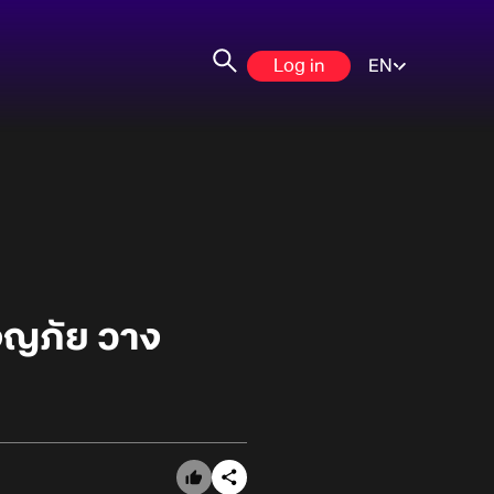
Log in
EN
จญภัย วาง