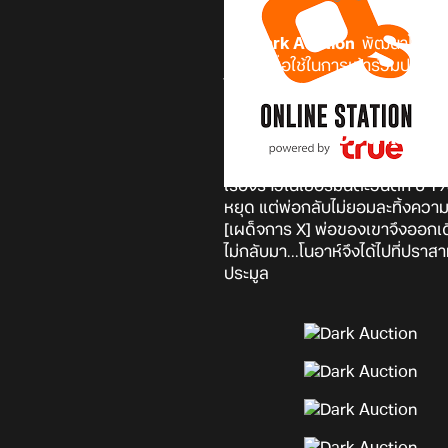
เกม
Dark Auction
พัฒนาโดย
I
ข้อมูลเพื่อใช้ในการเข้าร่วมประ
ได้มีประกาศวางจำหน่ายบน
Nint
เรื่องราวของเกม
เรื่องราวในเยอรมนีตะวันตก ปี 1981
หยุด แต่พ่อกลับไม่ยอมละทิ้งความ
[เผด็จการ X] พ่อของเขาจึงออกเด
ไม่กลับมา...โนอาห์จึงได้ไปที่ปราส
ประมูล