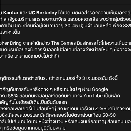
ับ
Kantar
และ
UC Berkeley
ได้เปิดเผยผลสำรวจความเห็นของกลุ่มผู
ก่ สหรัฐอเมริกา, สหราชอาณาจักร และออสเตรเลีย พบว่ากลุ่มตัวอย่างท
คาเต็ม ขณะที่คนที่อยู่เจน Y (อายุ 30-45 ปี) มีจำนวนเหลือเพียง 38% 
เกมราคาเต็ม
her Dring จากสำนักข่าว The Games Business ได้ให้ความเห็นว่ามัน
ามดิ้นรนน้อยลงในการรีบออกไปซื้อเกมที่วางจำหน่ายใหม่ ๆ ซึ่งอาจจะเป
ะ หรือ บาลานซ์เกมยังไม่เข้าที่)
ิกรรมที่แตกต่างกันระหว่างเกมเมอร์ทั้ง 3 เจเนอเรชั่น ดังนี้
ำคัญกับการค้นหาสิ่งต่าง ๆ หรือเกมใหม่ ๆ ผ่าน Google
าณ 85% ชอบค้นหาข้อมูลเกี่ยวกับเกมทาง YouTube เป็นหลัก
คัญกับโซเชียลมีเดียเป็นอันดับแรก
ซิงเกิลเพลเยอร์เป็นส่วนใหญ่ ขณะที่เกมเมอร์เจน Z จะหนักไปทางเก
ั้งซิงเกิลเพลเยอร์และมัลติเพลเยอร์ในอัตราส่วนเกือบ 50-50
กลับไปเล่นเกมใดเกมหนึ่งซ้ำจนจบ หรือเล่นจนเชี่ยวชาญ ส่วนเกมเมอร
ๆ หรือข้อมูลจากคอมมูนิตี้ของเกม