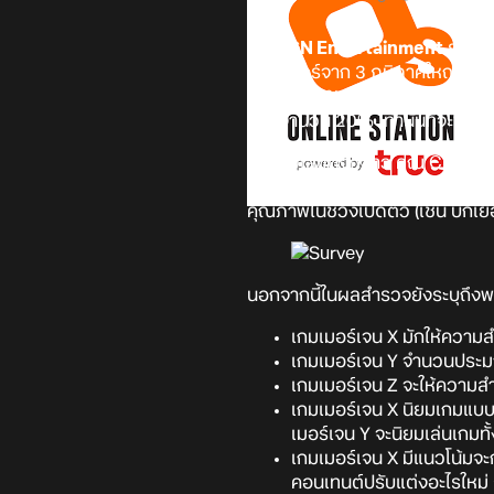
ทาง
IGN Entertainment
ร่วมก
ฮาร์ดคอร์จาก 3 ภูมิภาคใหญ่ ได้แ
จำนวน 42% ที่ยังยินดีซื้อเกมในรา
มีแค่จำนวน 20% เท่านั้นที่จะซื้อ
จากตัวเลขดังกล่าว คุณ Christop
อะไรให้เล่นมากกว่าที่เคย และมีคว
คุณภาพในช่วงเปิดตัว (เช่น บั๊กเยอ
นอกจากนี้ในผลสำรวจยังระบุถึงพฤต
เกมเมอร์เจน X มักให้ความส
เกมเมอร์เจน Y จำนวนประม
เกมเมอร์เจน Z จะให้ความสำ
เกมเมอร์เจน X นิยมเกมแบบ
เมอร์เจน Y จะนิยมเล่นเกมท
เกมเมอร์เจน X มีแนวโน้มจะ
คอนเทนต์ปรับแต่งอะไรใหม่ 