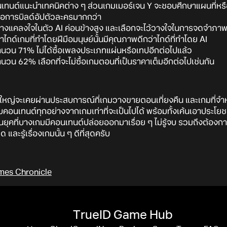
เทนต์แนะนำเทคนิคต่าง ๆ ส่วนเกมเมอร์เจน Y จะชอบศึกษาแผนที่หรื
มือการบิลด์อัปตัวละครมากกว่า
างแคลงใจในตัว AI ค่อนข้างสูง และเลือกจะไว้วางใจในการจดจำภาพลั
อว่าไกด์เกมที่ทำโดยฝีมือมนุษย์นั้นมีคุณภาพดีกว่าไกด์ที่ทำโดย AI
ำนวน 71% ไม่ได้ซื้อเพลงประเภทแผ่นหรือเทปอีกต่อไปแล้ว
นวน 62% เลือกที่จะไม่ซื้อเกมตอนที่เป็นราคาเต็มอีกต่อไปเช่นกัน
นใหญ่จะเคยผ่านประสบการณ์ที่เกมวางขายตอนเที่ยงคืน และเกมที่จำ
บคอนเทนต์ทุกอย่างจากเกมเท่าที่จะเป็นไปได้ พร้อมทั้งเค้นเอาประโยช
นยุคที่บางเกมมีคอนเทนต์ปล่อยออกมาเรื่อย ๆ ไม่รู้จบ รวมถึงต้องก
ด และรู้เรื่องเกมนั้น ๆ ดีที่สุดครับ
mes Chronicle
TrueID Game Hub