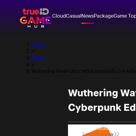
Cloud
Casual
News
Package
Game To
Home
>
News
>
Wuthering Wave ประกาศอัปเดตเวอร์ชั่น 3.4 พ
Wuthering Wav
Cyberpunk Ed
Online Station
2 months ago
32