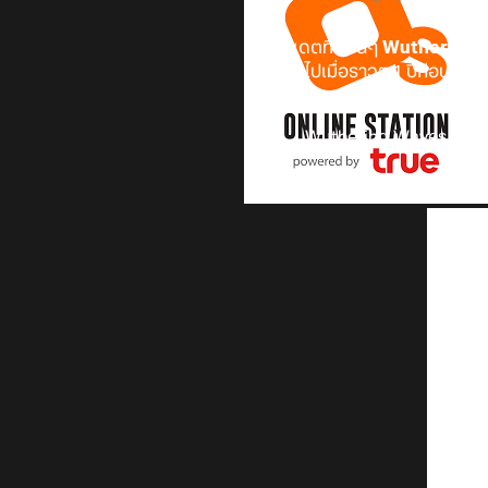
เป็นอัปเดตที่แฟนๆ
Wuthering 
Runner ไปเมื่อราวๆ 1 ปีก่อน ทาง
มิถุนายนตัวเกมจะมีการอัปเดตเวอ