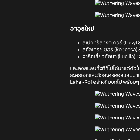
อาวุธใหม่
สเปกทรัลทริกเกอร์ (LucyI
สกัลเทรชเชอร์ (Rebecca) 
จารึกเสี้ยวทัศนา (Lucilla)
และคอลแลบทั้งทีก็ไม่ได้มาแต่ตัวให
ละครเอกและตัวละครคอลแลบมาเจอกัน
Lahai-Roi อย่างที่บอกไป พร้อมๆ ก