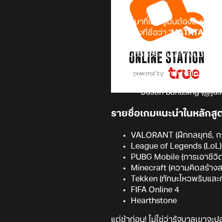
การศึกษาที่แท้ทรูมันต้องแบบนี้ดิ
แกะกล่องที่ชื่อว่า "
MATATAG
" ซ
เท่า ม.4 บ้านเรา) ดันมีหน่วยการเรีย
แต่เกมตัวตึงระดับโลกทั้งนั้นเลย
so apparently valorant i
— Justin Banusing (@jus
รายชื่อเกมแนะนำในหลักสู
VALORANT (ฝึกกลยุทธ์, การ
League of Legends (LoL) 
PUBG Mobile (การเอาชีวิ
Minecraft (ความคิดสร้างสร
Tekken (ทักษะไหวพริบและการ
FIFA Online 4
Hearthstone
แต่ช้าก่อน! ไม่ใช่ว่ารัฐบาลเขาจะ