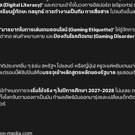
ัล (Digital Literacy)
" และความเข้าใจในวงการอีสปอร์ต (eSports) ขอ
่อเรียนรู้ทักษะ กลยุทธ์ การทำงานเป็นทีม การสื่อสาร
ไปจนถึงขั้น
"
มารยาทในการเล่นเกมออนไลน์ (Gaming Etiquette)
" ให้รู้จัก
ารด่าทอ พ่นคำหยาบคาย และ
ป้องกันโรคติดเกม (Gaming Disorder
ิประเทศอื่น ๆ (เช่น สหรัฐฯ โปแลนด์ หรือญี่ปุ่น) ครูจะแค่หยิบเกมมา
รอบนี้ฟิลิปปินส์คือ
บรรจุเข้าหลักสูตรหลักของรัฐบาล
ลุยสอนเร
ี้มีกำหนดการจะ
เริ่มใช้จริง ๆ ในปีการศึกษา 2027-2028
โน่นเลย ต
ทั้งโลกจับตามองตาเป็นมัน ถ้าผลลัพธ์มันออกมารุ่งและเปลี่ยนเด็ก
วร์
on-media.com