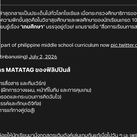
! ล่าสุดกลายเป็นประเด็นไปทั่วโลกโซเชียล เมื่อกระทรวงศึกษาธิการของ
ึ่งความพีกขั้นสุดคือในวิชาสุขศึกษาและพลศึกษาของนักเรียนเกรด 10
นรู้เรื่อง "
เกมศึกษา
" บรรจุอยู่ด้วย! แถมรายชื่อ "สื่อการเรียนการส
s part of philippine middle school curriculum now
pic.twitte
tinbanusing)
July 2, 2026
ตร MATATAG ของฟิลิปปินส์
สื่อสาร และทีมเวิร์ก)
(ฝึกการวางแผน, หน้าที่ในทีม และการคุมเกม)
ตรอดและกระบวนการคิดฉับไว)
รค์และทักษะดิจิทัล)
แก้ทางคู่ต่อสู้)
ปล่อยให้นักเรียนมานั่งกดสูตรเติมตังค์เล่นเกมกันแก้เบื่อไปวัน ๆ นะ 