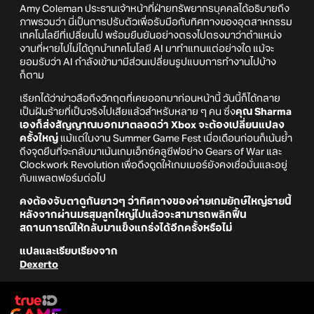
Amy Coleman ประธานเจ้าหน้าที่ฝ่ายทรัพยากรบุคคลได้อธิบายถึง
ภาพรวมว่า นี่เป็นการปรับตัวเพื่อรับมือกับทิศทางของอุตสาหกรรม
เทคโนโลยีที่เปลี่ยนไป พร้อมยืนยันอย่างตรงไปตรงมาว่าตำแหน่ง
งานที่หายไปไม่ได้ถูกนำเทคโนโลยี AI มาทำแทนแต่อย่างใด แม้จะ
ยอมรับว่า AI กำลังเข้ามามีส่วนเปลี่ยนรูปแบบการทำงานไปบ้าง
ก็ตาม
เรียกได้ว่าข่าวลือถึงวิกฤตที่เคยออกมาก่อนหน้านี้ วันนี้ก็ได้กลาย
เป็นฝันร้ายที่เป็นจริงไปเสียแล้วสำหรับหลาย ๆ คน ซึ่ง
คุณ Sharma
เองก็ส่งสัญญาณบอกมาตลอดว่า Xbox จะต้องเปลี่ยนแปลง
ครั้งใหญ่
แม้แต่ในงาน Summer Game Fest เมื่อเดือนก่อนก็เน้นย้ำ
ถึงจุดยืนที่จะกลับมาเน้นเกมเอ็กซ์คลูซีฟอย่าง Gears of War และ
Clockwork Revolution เพื่อดึงดูดให้เกมเมอร์ยังคงเชื่อมั่นและอยู่
กับแพลตฟอร์มต่อไป
คงต้องจับตาดูกันยาวๆ ว่าทิศทางของค่ายเกมยักษ์ใหญ่รายนี้
หลังจากผ่านมรสุมลูกใหญ่ไปแล้วจะสามารถพลิกฟื้น
สถานการณ์ให้กลับมาแข็งแกร่งได้อีกครั้งหรือไม่
แปลและเรียบเรียงจาก
Dexerto