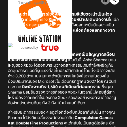
1 month ago
8
ดูเหมือนว่าสถานการณ์ของฝั่งค่ายเกมสีเขียวจะน่าเป็นห่วง
กว่าที่คิด
เมื่อล่าสุดทาง
Xbox ได้เริ่มเดินหน้าปลดพนักงาน
ไปเมื่อ
วันจันทร์ที่ 6 กรกฎาคมที่ผ่านมา พร้อมทั้งออกมายืนยันอย่างเป็น
ทางการว่าจะ
มีสตูดิโอพัฒนาเกมถึง 4 แห่งที่ต้องแยกทางจาก
บริษัทไปอย่างถาวร
ก่อนหน้านี้ก็มีกระแสข่าวลือออกมาซักพักเป็นสัญญาณเตือน
แล้วว่าจะมีการปลดออกครั้งใหญ่
โดยวันนี้ Asha Sharma บอส
ใหญ่ของ Xbox ได้ออกมาระบุว่าอุตสาหกรรมเกมกำลังเผชิญกับ
วิกฤตฮาร์ดแวร์ที่รุนแรงที่สุดในประวัติศาสตร์ โดยตั้งเป้าว่าจะเลิก
จ้าง 3,200 ตำแหน่ง และจะดำเนินการให้เสร็จสิ้นภายในช่วงสิ้น
ปีงบประมาณของ Microsoft ในเดือนกรกฎาคม 2027 โดย ณ วันที่
ประกาศ
มีพนักงานถึง 1,600 คนทีเดียวที่ต้องตกงาน
ซึ่งคุณ
Sharma ยอมรับตรงๆ ว่าธุรกิจของ Xbox ในเวลานี้ไม่ค่อยสู้ดีเท่า
ไหร่ เนื่องจากผลกำไรของทาง Xbox ร่วงลงอย่างหนักจนต่ำกว่าผู้
จัดจำหน่ายค่ายอื่นๆ ถึง 3 ถึง 10 เท่าเลยทีเดียว
สำหรับชะตากรรมของ 4 สตูดิโอที่ต้องโบกมือลากันไปนั้น ทางคุณ
Sharma ได้ส่งอีเมลชี้แจงพนักงานว่าทีม
Compulsion Games
และ Double Fine Production
s จะได้กลับไปเป็นสตูดิโออิสระอีก