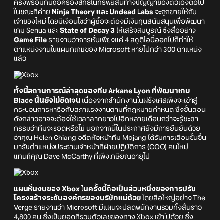
ครั้งพร้อมกับถือครองสิทธิ์ในทรัพย์สินทางปัญญาของตัวเองต่อไป
ในขณะที่ค่าย
Ninja Theory และ Undead Labs
จะถูกขายให้กับ
เจ้าของใหม่ โดยมีเงื่อนไขว่าผู้ซื้อจะต้องมีเงินทุนสนับสนุนเพื่อพัฒนา
เกม Senua และ
State of Decay 3
ให้เสร็จสมบูรณ์ ซึ่งสื่ออย่าง
Game File
รายงานว่าการหั่นเพียงแค่ 4 สตูดิโอนี้ออกไปก็ทำให้
ตำแหน่งงานในแผนกเกมของ Microsoft หายไปกว่า 300 ตำแหน่ง
แล้ว
ทั้งนี้สถานการณ์ล่าสุดของทีม Arkane Lyon ที่พัฒนาเกม
Blade นั้นยังไม่ชัดเจน
เนื่องจากสำนักงานในฝรั่งเศสเพิ่งจะเข้าสู่
กระบวนการหารือกับสภาแรงงานตามที่กฎหมายกำหนด ซึ่งขั้นตอน
ดังกล่าวอาจจะต้องใช้เวลาลากยาวไปอีกหลายเดือนกว่าจะรู้ชะตา
กรรมว่าทีมจะรอดหรือไม่ นอกจากนี้ในประกาศยังมีการยืนยันด้วย
ว่าคุณ Helen Chiang อดีตหัวหน้าทีม Mojang ได้รับการเลื่อนขั้นขึ้น
มารับตำแหน่งประธานเจ้าหน้าที่ฝ่ายปฏิบัติการ (COO) คนใหม่
แทนที่คุณ Dave McCarthy ที่เพิ่งเกษียณอายุไป
แผนหั่นงบของ Xbox ในครั้งนี้ถือเป็นส่วนหนึ่งของการปรับ
โครงสร้างระดับองค์กรของบริษัทแม่ด้วย
โดยสื่อใหญ่อย่าง The
Verge รายงานว่า Microsoft มีแผนจะปลดพนักงานรวมทั้งสิ้นราว
4,800 คน ซึ่งเป็นยอดที่รวมตัวเลขของทาง Xbox เข้าไปด้วย ซึ่ง